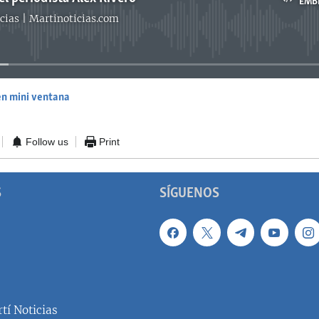
EMB
cias | Martinoticias.com
No media source currently available
en mini ventana
EMBED
Follow us
Print
S
SÍGUENOS
tí Noticias