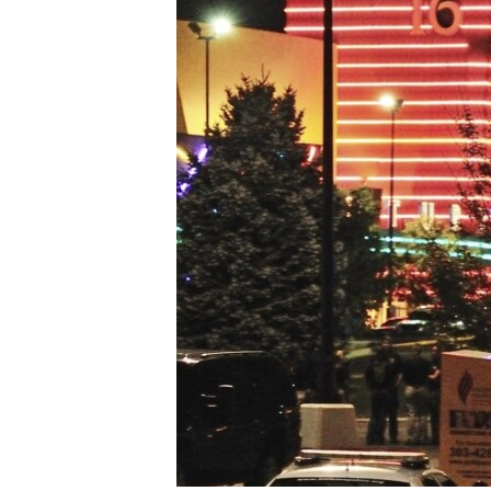
RADIO MARTÍ
ESPECIALES
MULTIMEDIA
ESPECIALES
EDITORIALES
LA REALIDAD DE LA VIVIENDA EN
CUBA
SER VIEJO EN CUBA
KENTU-CUBANO
LOS SANTOS DE HIALEAH
DESINFORMACIÓN RUSA EN
AMÉRICA LATINA
LA INVASIÓN DE RUSIA A UCRANIA