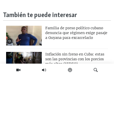
También te puede interesar
Familia de preso político cubano
denuncia que régimen exige pasaje
a Guyana para excarcelarlo
Inflación sin freno en Cuba: estas
son las provincias con los precios
más altos (VIDEO)
OPINIÓN. Cuba, el otro eclipse
Buscar
Les dijo que "si no los volvía a ver,
que la perdonaran", así se despidió