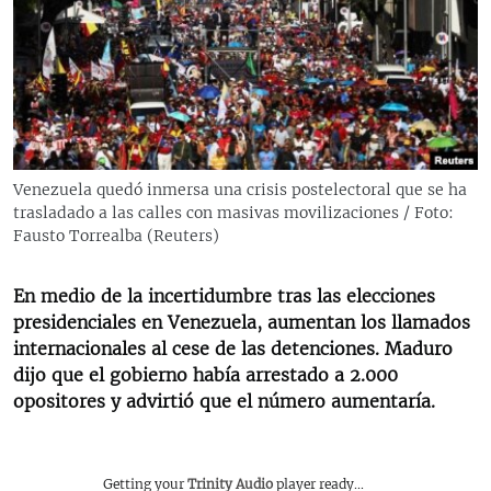
RADIO MARTÍ
ESPECIALES
MULTIMEDIA
ESPECIALES
EDITORIALES
LA REALIDAD DE LA VIVIENDA EN CUBA
SER VIEJO EN CUBA
Venezuela quedó inmersa una crisis postelectoral que se ha
SÍGUENOS
trasladado a las calles con masivas movilizaciones / Foto:
KENTU-CUBANO
Fausto Torrealba (Reuters)
LOS SANTOS DE HIALEAH
En medio de la incertidumbre tras las elecciones
DESINFORMACIÓN RUSA EN AMÉRICA LATINA
presidenciales en Venezuela, aumentan los llamados
LA INVASIÓN DE RUSIA A UCRANIA
internacionales al cese de las detenciones. Maduro
dijo que el gobierno había arrestado a 2.000
opositores y advirtió que el número aumentaría.
Getting your
Trinity Audio
player ready...