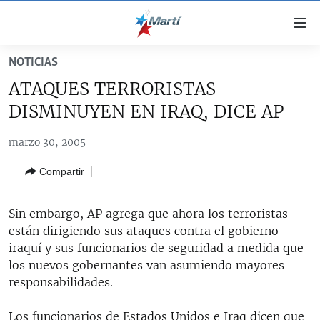
Enlaces
de
accesibilidad
NOTICIAS
TITULARES
Ir
ATAQUES TERRORISTAS
al
CUBA
DISMINUYEN EN IRAQ, DICE AP
contenido
ESTADOS UNIDOS
principal
CUBA
marzo 30, 2005
Ir
AMÉRICA LATINA
DERECHOS HUMANOS
ESTADOS UNIDOS
a
Compartir
INMIGRACIÓN
la
#11JCUBA, 5 AÑOS DESPUÉS
AMÉRICA 250
navegación
MUNDO
INFORME DEL DEPARTAMENTO DE ESTADO DE EEUU
principal
Sin embargo, AP agrega que ahora los terroristas
SOBRE CUBA
DEPORTES
Ir
están dirigiendo sus ataques contra el gobierno
a
iraquí y sus funcionarios de seguridad a medida que
ARTE Y ENTRETENIMIENTO
la
los nuevos gobernantes van asumiendo mayores
OPINIÓN GRÁFICA
búsqueda
responsabilidades.
AUDIOVISUALES MARTÍ
Los funcionarios de Estados Unidos e Iraq dicen que