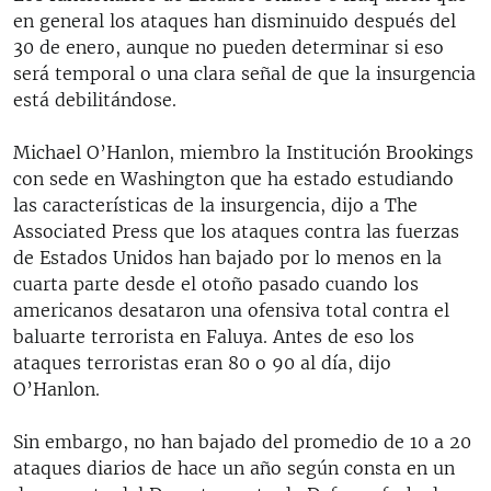
RADIO MARTÍ
en general los ataques han disminuido después del
30 de enero, aunque no pueden determinar si eso
ESPECIALES
será temporal o una clara señal de que la insurgencia
MULTIMEDIA
está debilitándose.
ESPECIALES
EDITORIALES
LA REALIDAD DE LA VIVIENDA EN CUBA
Michael O’Hanlon, miembro la Institución Brookings
con sede en Washington que ha estado estudiando
SER VIEJO EN CUBA
SÍGUENOS
las características de la insurgencia, dijo a The
KENTU-CUBANO
Associated Press que los ataques contra las fuerzas
de Estados Unidos han bajado por lo menos en la
LOS SANTOS DE HIALEAH
cuarta parte desde el otoño pasado cuando los
DESINFORMACIÓN RUSA EN AMÉRICA LATINA
americanos desataron una ofensiva total contra el
baluarte terrorista en Faluya. Antes de eso los
LA INVASIÓN DE RUSIA A UCRANIA
ataques terroristas eran 80 o 90 al día, dijo
O’Hanlon.
Sin embargo, no han bajado del promedio de 10 a 20
ataques diarios de hace un año según consta en un