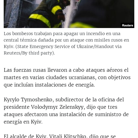
RADIO MARTÍ
ESPECIALES
MULTIMEDIA
ESPECIALES
Los bomberos trabajan para apagar un incendio en una
EDITORIALES
LA REALIDAD DE LA VIVIENDA EN CUBA
central térmica dañada por un ataque con misiles rusos en
Kyiv. (State Emergency Service of Ukraine/Handout via
SER VIEJO EN CUBA
Reuters/By third party).
SÍGUENOS
KENTU-CUBANO
Las fuerzas rusas llevaron a cabo ataques aéreos el
LOS SANTOS DE HIALEAH
martes en varias ciudades ucranianas, con objetivos
DESINFORMACIÓN RUSA EN AMÉRICA LATINA
que incluían instalaciones de energía.
LA INVASIÓN DE RUSIA A UCRANIA
Kyrylo Tymoshenko, subdirector de la oficina del
presidente Volodymyr Zelenskyy, dijo que tres
ataques afectaron una instalación de suministro de
energía en Kyiv.
El alcalde de Kyiv, Vitali Klitschko, dijo que se