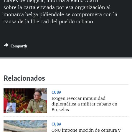
Libres de Bélgica, informa a Radio Martí
RADIO MARTÍ
sobre la carta enviada por esa organización al
monarca belga pidiéndole se comprometa con la
ESPECIALES
causa de la libertad del pueblo cubano
MULTIMEDIA
ESPECIALES
EDITORIALES
LA REALIDAD DE LA VIVIENDA EN CUBA
Compartir
SER VIEJO EN CUBA
SÍGUENOS
KENTU-CUBANO
LOS SANTOS DE HIALEAH
Relacionados
DESINFORMACIÓN RUSA EN AMÉRICA LATINA
LA INVASIÓN DE RUSIA A UCRANIA
CUBA
Exigen revocar inmunidad
diplomática a militar cubano en
Bruselas
CUBA
ONU impone moción de censura y