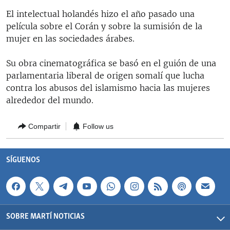
RADIO MARTÍ
El intelectual holandés hizo el año pasado una
película sobre el Corán y sobre la sumisión de la
ESPECIALES
mujer en las sociedades árabes.
MULTIMEDIA
ESPECIALES
Su obra cinematográfica se basó en el guión de una
EDITORIALES
LA REALIDAD DE LA VIVIENDA EN CUBA
parlamentaria liberal de origen somalí que lucha
SER VIEJO EN CUBA
contra los abusos del islamismo hacia las mujeres
SÍGUENOS
alrededor del mundo.
KENTU-CUBANO
LOS SANTOS DE HIALEAH
Compartir
Follow us
DESINFORMACIÓN RUSA EN AMÉRICA LATINA
LA INVASIÓN DE RUSIA A UCRANIA
SÍGUENOS
SOBRE MARTÍ NOTICIAS