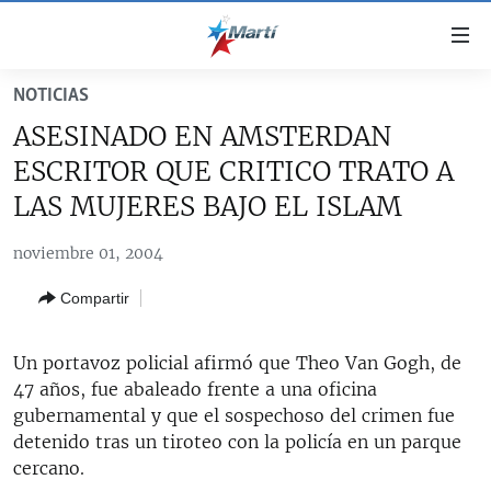
Enlaces
de
accesibilidad
NOTICIAS
TITULARES
Ir
ASESINADO EN AMSTERDAN
al
CUBA
ESCRITOR QUE CRITICO TRATO A
contenido
ESTADOS UNIDOS
principal
CUBA
LAS MUJERES BAJO EL ISLAM
Ir
AMÉRICA LATINA
DERECHOS HUMANOS
ESTADOS UNIDOS
a
noviembre 01, 2004
INMIGRACIÓN
la
#11JCUBA, 5 AÑOS DESPUÉS
AMÉRICA 250
Compartir
navegación
MUNDO
INFORME DEL DEPARTAMENTO DE ESTADO DE EEUU
principal
SOBRE CUBA
DEPORTES
Ir
Un portavoz policial afirmó que Theo Van Gogh, de
a
47 años, fue abaleado frente a una oficina
ARTE Y ENTRETENIMIENTO
la
gubernamental y que el sospechoso del crimen fue
OPINIÓN GRÁFICA
búsqueda
detenido tras un tiroteo con la policía en un parque
cercano.
AUDIOVISUALES MARTÍ