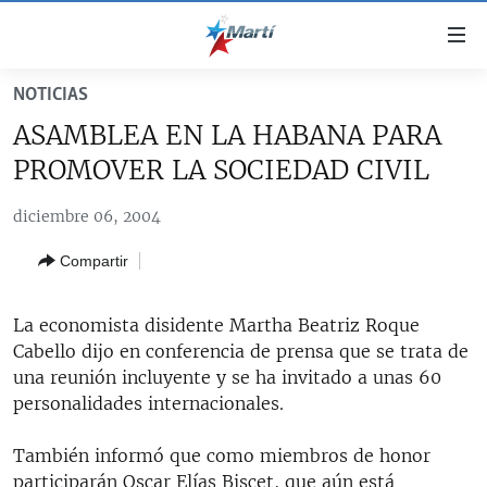
Enlaces
de
accesibilidad
NOTICIAS
TITULARES
Ir
ASAMBLEA EN LA HABANA PARA
al
CUBA
PROMOVER LA SOCIEDAD CIVIL
contenido
ESTADOS UNIDOS
principal
CUBA
diciembre 06, 2004
Ir
AMÉRICA LATINA
DERECHOS HUMANOS
ESTADOS UNIDOS
a
Compartir
INMIGRACIÓN
la
#11JCUBA, 5 AÑOS DESPUÉS
AMÉRICA 250
navegación
MUNDO
INFORME DEL DEPARTAMENTO DE ESTADO DE EEUU
principal
La economista disidente Martha Beatriz Roque
SOBRE CUBA
DEPORTES
Ir
Cabello dijo en conferencia de prensa que se trata de
a
una reunión incluyente y se ha invitado a unas 60
ARTE Y ENTRETENIMIENTO
la
personalidades internacionales.
OPINIÓN GRÁFICA
búsqueda
También informó que como miembros de honor
AUDIOVISUALES MARTÍ
participarán Oscar Elías Biscet, que aún está