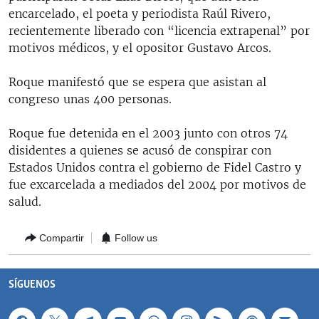
RADIO MARTÍ
encarcelado, el poeta y periodista Raúl Rivero,
recientemente liberado con “licencia extrapenal” por
ESPECIALES
motivos médicos, y el opositor Gustavo Arcos.
MULTIMEDIA
ESPECIALES
Roque manifestó que se espera que asistan al
EDITORIALES
LA REALIDAD DE LA VIVIENDA EN CUBA
congreso unas 400 personas.
SER VIEJO EN CUBA
SÍGUENOS
Roque fue detenida en el 2003 junto con otros 74
KENTU-CUBANO
disidentes a quienes se acusó de conspirar con
Estados Unidos contra el gobierno de Fidel Castro y
LOS SANTOS DE HIALEAH
fue excarcelada a mediados del 2004 por motivos de
DESINFORMACIÓN RUSA EN AMÉRICA LATINA
salud.
LA INVASIÓN DE RUSIA A UCRANIA
Compartir
Follow us
SÍGUENOS