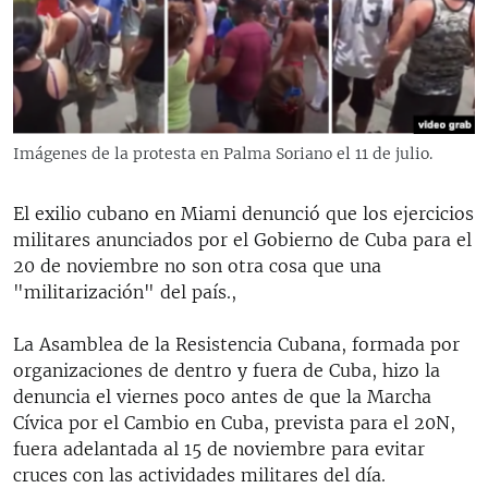
RADIO MARTÍ
ESPECIALES
MULTIMEDIA
ESPECIALES
EDITORIALES
LA REALIDAD DE LA VIVIENDA EN CUBA
Imágenes de la protesta en Palma Soriano el 11 de julio.
SER VIEJO EN CUBA
SÍGUENOS
El exilio cubano en Miami denunció que los ejercicios
KENTU-CUBANO
militares anunciados por el Gobierno de Cuba para el
LOS SANTOS DE HIALEAH
20 de noviembre no son otra cosa que una
"militarización" del país.,
DESINFORMACIÓN RUSA EN AMÉRICA LATINA
LA INVASIÓN DE RUSIA A UCRANIA
La Asamblea de la Resistencia Cubana, formada por
organizaciones de dentro y fuera de Cuba, hizo la
denuncia el viernes poco antes de que la Marcha
Cívica por el Cambio en Cuba, prevista para el 20N,
fuera adelantada al 15 de noviembre para evitar
cruces con las actividades militares del día.