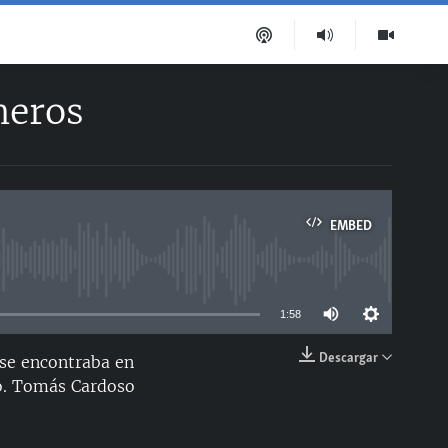
neros
EMBED
able
1:58
Descargar
 se encontraba en
EMBED
jo. Tomás Cardoso