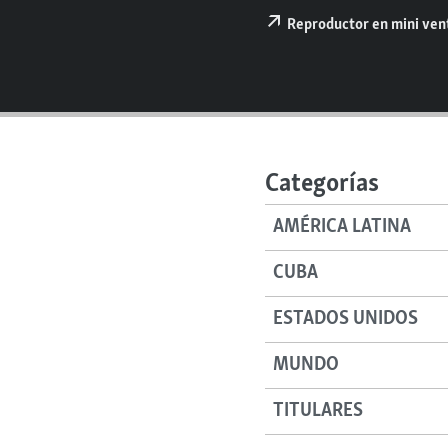
RADIO MARTÍ
Reproductor en mini ve
ESPECIALES
MULTIMEDIA
ESPECIALES
EDITORIALES
LA REALIDAD DE LA VIVIENDA EN
CUBA
SER VIEJO EN CUBA
Categorías
KENTU-CUBANO
AMÉRICA LATINA
LOS SANTOS DE HIALEAH
CUBA
DESINFORMACIÓN RUSA EN
AMÉRICA LATINA
ESTADOS UNIDOS
LA INVASIÓN DE RUSIA A UCRANIA
MUNDO
TITULARES