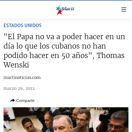
Enlaces
de
accesibilidad
ESTADOS UNIDOS
TITULARES
Ir
"El Papa no va a poder hacer en un
al
CUBA
día lo que los cubanos no han
contenido
ESTADOS UNIDOS
principal
CUBA
podido hacer en 50 años", Thomas
Ir
AMÉRICA LATINA
Wenski
DERECHOS HUMANOS
ESTADOS UNIDOS
a
INMIGRACIÓN
la
#11JCUBA, 5 AÑOS DESPUÉS
AMÉRICA 250
martinoticias.com
navegación
MUNDO
INFORME DEL DEPARTAMENTO DE ESTADO DE EEUU
principal
marzo 29, 2012
SOBRE CUBA
DEPORTES
Ir
Compartir
a
ARTE Y ENTRETENIMIENTO
la
OPINIÓN GRÁFICA
búsqueda
AUDIOVISUALES MARTÍ