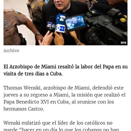
RADIO MARTÍ
ESPECIALES
MULTIMEDIA
ESPECIALES
EDITORIALES
LA REALIDAD DE LA VIVIENDA EN CUBA
SER VIEJO EN CUBA
Archivo
SÍGUENOS
KENTU-CUBANO
El Arzobispo de Miami resaltó la labor del Papa en su
LOS SANTOS DE HIALEAH
visita de tres dias a Cuba.
DESINFORMACIÓN RUSA EN AMÉRICA LATINA
Thomas Wenski, arzobispo de Miami, defendió este
LA INVASIÓN DE RUSIA A UCRANIA
jueves a su regreso a Miami, la misión que realizó el
Papa Benedicto XVI en Cuba, al reunirse con los
hermanos Castro.
Wenski enfatizó que el líder de los católicos no
puede "hacer en un día lo que los cubanos no han