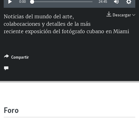
0:00
24:45
RADIO MARTÍ
Descargar
Noticias del mundo del arte,
ESPECIALES
colaboraciones y detalles de la más
MULTIMEDIA
ESPECIALES
reciente exposición del fotógrafo cubano en Miami
EDITORIALES
LA REALIDAD DE LA VIVIENDA EN CUBA
SER VIEJO EN CUBA
SÍGUENOS
Compartir
KENTU-CUBANO
LOS SANTOS DE HIALEAH
DESINFORMACIÓN RUSA EN AMÉRICA LATINA
LA INVASIÓN DE RUSIA A UCRANIA
Foro