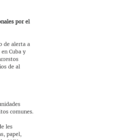
nales por el
 de alerta a
l en Cuba y
arrestos
ios de al
 unidades
litos comunes.
e les
s, papel,