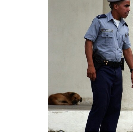
RADIO MARTÍ
ESPECIALES
MULTIMEDIA
ESPECIALES
EDITORIALES
LA REALIDAD DE LA VIVIENDA EN
CUBA
SER VIEJO EN CUBA
KENTU-CUBANO
LOS SANTOS DE HIALEAH
DESINFORMACIÓN RUSA EN
AMÉRICA LATINA
LA INVASIÓN DE RUSIA A UCRANIA