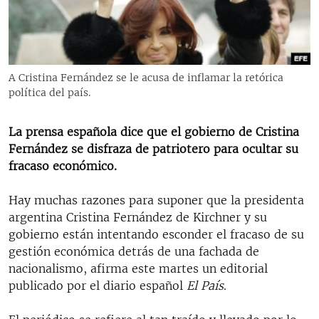
RADIO MARTÍ
ESPECIALES
MULTIMEDIA
ESPECIALES
A Cristina Fernández se le acusa de inflamar la retórica
EDITORIALES
LA REALIDAD DE LA VIVIENDA EN CUBA
política del país.
SER VIEJO EN CUBA
SÍGUENOS
La prensa española dice que el gobierno de Cristina
KENTU-CUBANO
Fernández se disfraza de patriotero para ocultar su
fracaso económico.
LOS SANTOS DE HIALEAH
DESINFORMACIÓN RUSA EN AMÉRICA LATINA
Hay muchas razones para suponer que la presidenta
argentina Cristina Fernández de Kirchner y su
LA INVASIÓN DE RUSIA A UCRANIA
gobierno están intentando esconder el fracaso de su
gestión económica detrás de una fachada de
nacionalismo, afirma este martes un editorial
publicado por el diario español
El País
.