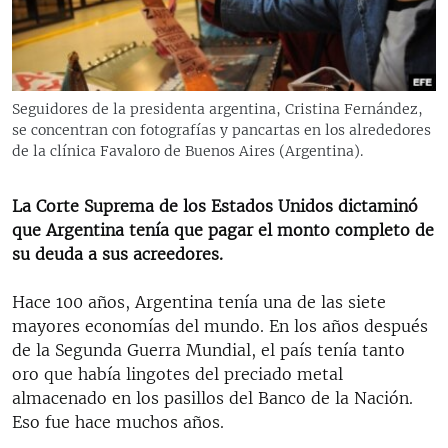
RADIO MARTÍ
ESPECIALES
MULTIMEDIA
ESPECIALES
Seguidores de la presidenta argentina, Cristina Fernández,
EDITORIALES
LA REALIDAD DE LA VIVIENDA EN CUBA
se concentran con fotografías y pancartas en los alrededores
de la clínica Favaloro de Buenos Aires (Argentina).
SER VIEJO EN CUBA
SÍGUENOS
KENTU-CUBANO
La Corte Suprema de los Estados Unidos dictaminó
que Argentina tenía que pagar el monto completo de
LOS SANTOS DE HIALEAH
su deuda a sus acreedores.
DESINFORMACIÓN RUSA EN AMÉRICA LATINA
Hace 100 años, Argentina tenía una de las siete
LA INVASIÓN DE RUSIA A UCRANIA
mayores economías del mundo. En los años después
de la Segunda Guerra Mundial, el país tenía tanto
oro que había lingotes del preciado metal
almacenado en los pasillos del Banco de la Nación.
Eso fue hace muchos años.