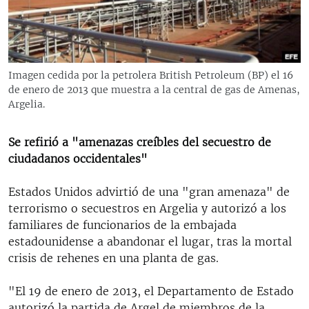
RADIO MARTÍ
ESPECIALES
MULTIMEDIA
ESPECIALES
Imagen cedida por la petrolera British Petroleum (BP) el 16
EDITORIALES
LA REALIDAD DE LA VIVIENDA EN CUBA
de enero de 2013 que muestra a la central de gas de Amenas,
Argelia.
SER VIEJO EN CUBA
SÍGUENOS
KENTU-CUBANO
Se refirió a "amenazas creíbles del secuestro de
ciudadanos occidentales"
LOS SANTOS DE HIALEAH
DESINFORMACIÓN RUSA EN AMÉRICA LATINA
Estados Unidos advirtió de una "gran amenaza" de
terrorismo o secuestros en Argelia y autorizó a los
LA INVASIÓN DE RUSIA A UCRANIA
familiares de funcionarios de la embajada
estadounidense a abandonar el lugar, tras la mortal
crisis de rehenes en una planta de gas.
"El 19 de enero de 2013, el Departamento de Estado
autorizó la partida de Argel de miembros de la