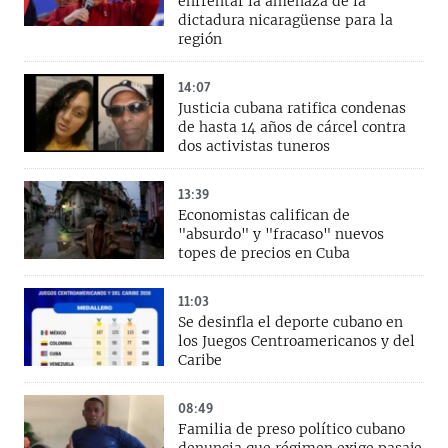
enfrentar la amenaza de la
dictadura nicaragüense para la
región
14:07
Justicia cubana ratifica condenas
de hasta 14 años de cárcel contra
dos activistas tuneros
13:39
Economistas califican de
"absurdo" y "fracaso" nuevos
topes de precios en Cuba
11:03
Se desinfla el deporte cubano en
los Juegos Centroamericanos y del
Caribe
08:49
Familia de preso político cubano
denuncia que régimen exige pasaje