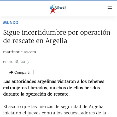
Enlaces
de
accesibilidad
MUNDO
TITULARES
Ir
Sigue incertidumbre por operación
al
CUBA
de rescate en Argelia
contenido
ESTADOS UNIDOS
principal
CUBA
martinoticias.com
Ir
AMÉRICA LATINA
DERECHOS HUMANOS
ESTADOS UNIDOS
a
enero 18, 2013
INMIGRACIÓN
la
#11JCUBA, 5 AÑOS DESPUÉS
AMÉRICA 250
navegación
Compartir
MUNDO
INFORME DEL DEPARTAMENTO DE ESTADO DE EEUU
principal
SOBRE CUBA
Las autoridades argelinas visitaron a los rehenes
DEPORTES
Ir
extranjeros liberados, muchos de ellos heridos
a
ARTE Y ENTRETENIMIENTO
durante la operación de rescate.
la
OPINIÓN GRÁFICA
búsqueda
El asalto que las fuerzas de seguridad de Argelia
AUDIOVISUALES MARTÍ
iniciaron el jueves contra los secuestradores de la