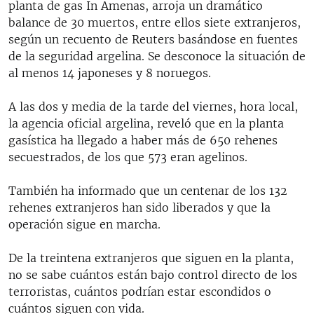
planta de gas In Amenas, arroja un dramático
RADIO MARTÍ
balance de 30 muertos, entre ellos siete extranjeros,
ESPECIALES
según un recuento de Reuters basándose en fuentes
de la seguridad argelina. Se desconoce la situación de
MULTIMEDIA
ESPECIALES
al menos 14 japoneses y 8 noruegos.
EDITORIALES
LA REALIDAD DE LA VIVIENDA EN CUBA
A las dos y media de la tarde del viernes, hora local,
SER VIEJO EN CUBA
la agencia oficial argelina, reveló que en la planta
SÍGUENOS
KENTU-CUBANO
gasística ha llegado a haber más de 650 rehenes
secuestrados, de los que 573 eran agelinos.
LOS SANTOS DE HIALEAH
DESINFORMACIÓN RUSA EN AMÉRICA LATINA
También ha informado que un centenar de los 132
rehenes extranjeros han sido liberados y que la
LA INVASIÓN DE RUSIA A UCRANIA
operación sigue en marcha.
De la treintena extranjeros que siguen en la planta,
no se sabe cuántos están bajo control directo de los
terroristas, cuántos podrían estar escondidos o
cuántos siguen con vida.