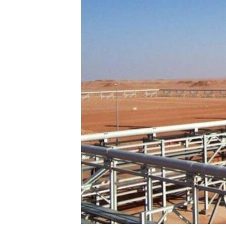
RADIO MARTÍ
ESPECIALES
MULTIMEDIA
ESPECIALES
EDITORIALES
LA REALIDAD DE LA VIVIENDA EN
CUBA
SER VIEJO EN CUBA
KENTU-CUBANO
LOS SANTOS DE HIALEAH
DESINFORMACIÓN RUSA EN
AMÉRICA LATINA
LA INVASIÓN DE RUSIA A UCRANIA