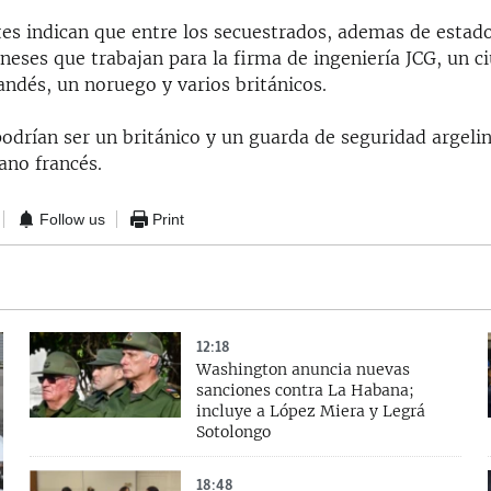
tes indican que entre los secuestrados, ademas de estad
neses que trabajan para la firma de ingeniería JCG, un 
landés, un noruego y varios británicos.
drían ser un británico y un guarda de seguridad argelino
ano francés.
Follow us
Print
12:18
Washington anuncia nuevas
sanciones contra La Habana;
incluye a López Miera y Legrá
Sotolongo
18:48