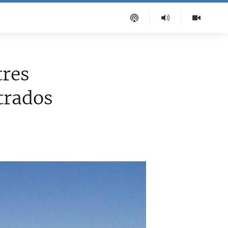
tres
trados