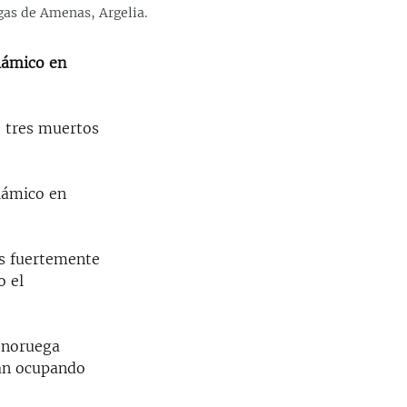
 gas de Amenas, Argelia.
slámico en
e tres muertos
slámico en
as fuertemente
o el
a noruega
ían ocupando