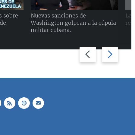
s sobre
Nuevas sanciones de
La 
 de
Washington golpean a la cúpula
rel
militar cubana.
Previous
Next
slide
slide