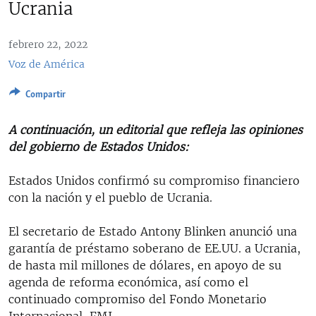
Ucrania
RADIO MARTÍ
ESPECIALES
febrero 22, 2022
MULTIMEDIA
ESPECIALES
Voz de América
EDITORIALES
LA REALIDAD DE LA VIVIENDA EN CUBA
Compartir
SER VIEJO EN CUBA
SÍGUENOS
A continuación, un editorial que refleja las opiniones
KENTU-CUBANO
del gobierno de Estados Unidos:
LOS SANTOS DE HIALEAH
Estados Unidos confirmó su compromiso financiero
DESINFORMACIÓN RUSA EN AMÉRICA LATINA
con la nación y el pueblo de Ucrania.
LA INVASIÓN DE RUSIA A UCRANIA
El secretario de Estado Antony Blinken anunció una
garantía de préstamo soberano de EE.UU. a Ucrania,
de hasta mil millones de dólares, en apoyo de su
agenda de reforma económica, así como el
continuado compromiso del Fondo Monetario