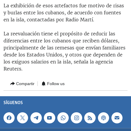
RADIO MARTÍ
La exhibición de esos artefactos fue motivo de risas
y burlas entre los cubanos, de acuerdo con fuentes
ESPECIALES
en la isla, contactadas por Radio Martí.
MULTIMEDIA
ESPECIALES
La reevaluación tiene el propósito de reducir las
EDITORIALES
LA REALIDAD DE LA VIVIENDA EN CUBA
diferencias entre los cubanos que reciben dólares,
principalmente de las remesas que envían familiares
SER VIEJO EN CUBA
SÍGUENOS
desde los Estados Unidos, y otros que dependen de
KENTU-CUBANO
los exiguos salarios en la isla, señala la agencia
Reuters.
LOS SANTOS DE HIALEAH
DESINFORMACIÓN RUSA EN AMÉRICA LATINA
Compartir
Follow us
LA INVASIÓN DE RUSIA A UCRANIA
SÍGUENOS