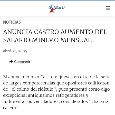
Enlaces
de
accesibilidad
NOTICIAS
TITULARES
Ir
ANUNCIA CASTRO AUMENTO DEL
al
CUBA
SALARIO MINIMO MENSUAL
contenido
ESTADOS UNIDOS
principal
CUBA
abril 21, 2005
Ir
AMÉRICA LATINA
DERECHOS HUMANOS
ESTADOS UNIDOS
a
Compartir
INMIGRACIÓN
la
#11JCUBA, 5 AÑOS DESPUÉS
AMÉRICA 250
navegación
MUNDO
INFORME DEL DEPARTAMENTO DE ESTADO DE EEUU
principal
El anuncio lo hizo Castro el jueves en otra de la serie
SOBRE CUBA
DEPORTES
Ir
de largas comparecencias que opositores calificaron
a
de “el colmo del ridículo”, pues presentó como algo
ARTE Y ENTRETENIMIENTO
la
excepcional antiquísimos refrigeradores y
OPINIÓN GRÁFICA
búsqueda
rudimentarios ventiladores, considerados “chatarra
casera”.
AUDIOVISUALES MARTÍ