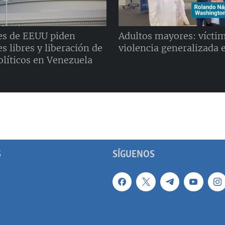
es de EEUU piden
Adultos mayores: víctim
s libres y liberación de
violencia generalizada 
olíticos en Venezuela
S
SÍGUENOS