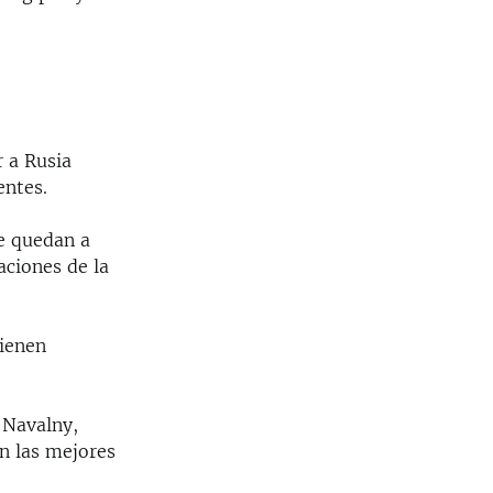
r a Rusia
entes.
le quedan a
aciones de la
tienen
 Navalny,
n las mejores