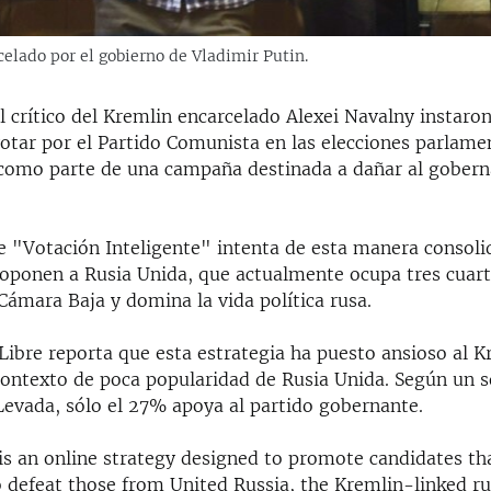
celado por el gobierno de Vladimir Putin.
l crítico del Kremlin encarcelado Alexei Navalny instaron
votar por el Partido Comunista en las elecciones parlame
como parte de una campaña destinada a dañar al gobern
 "Votación Inteligente" intenta de esta manera consolid
 oponen a Rusia Unida, que actualmente ocupa tres cuart
Cámara Baja y domina la vida política rusa.
Libre reporta que esta estrategia ha puesto ansioso al K
contexto de poca popularidad de Rusia Unida. Según un s
Levada, sólo el 27% apoya al partido gobernante.
is an online strategy designed to promote candidates th
 defeat those from United Russia, the Kremlin-linked rul