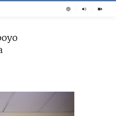
poyo
a