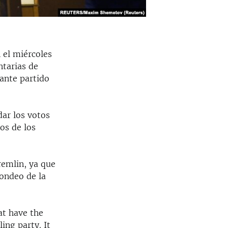
 el miércoles
ntarias de
ante partido
ar los votos
os de los
remlin, ya que
ondeo de la
at have the
ing party. It