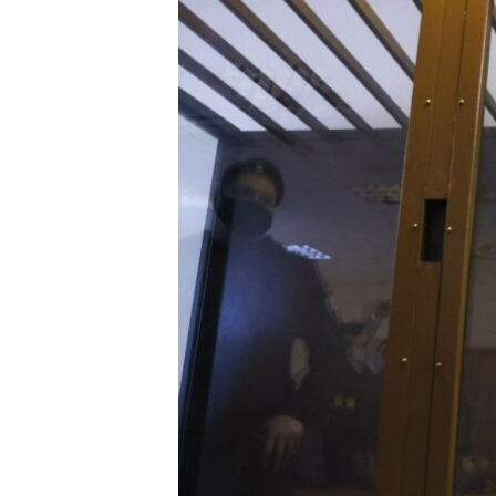
RADIO MARTÍ
ESPECIALES
MULTIMEDIA
ESPECIALES
EDITORIALES
LA REALIDAD DE LA VIVIENDA EN
CUBA
SER VIEJO EN CUBA
KENTU-CUBANO
LOS SANTOS DE HIALEAH
DESINFORMACIÓN RUSA EN
AMÉRICA LATINA
LA INVASIÓN DE RUSIA A UCRANIA