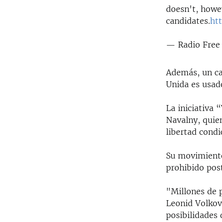
doesn't, howe
candidates.
ht
— Radio Free
Además, un cal
Unida es usado
La iniciativa 
Navalny, quie
libertad condi
Su movimiento
prohibido post
"Millones de p
Leonid Volkov
posibilidades 