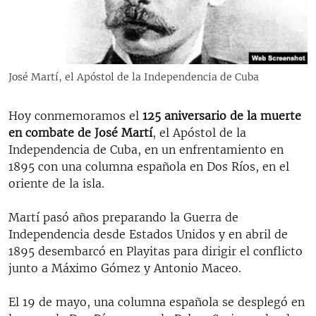
RADIO MARTÍ
ESPECIALES
MULTIMEDIA
ESPECIALES
José Martí, el Apóstol de la Independencia de Cuba
EDITORIALES
LA REALIDAD DE LA VIVIENDA EN CUBA
SER VIEJO EN CUBA
Hoy conmemoramos el
125 aniversario de la muerte
SÍGUENOS
en combate de José Martí
, el Apóstol de la
KENTU-CUBANO
Independencia de Cuba, en un enfrentamiento en
LOS SANTOS DE HIALEAH
1895 con una columna española en Dos Ríos, en el
oriente de la isla.
DESINFORMACIÓN RUSA EN AMÉRICA LATINA
LA INVASIÓN DE RUSIA A UCRANIA
Martí pasó años preparando la Guerra de
Independencia desde Estados Unidos y en abril de
1895 desembarcó en Playitas para dirigir el conflicto
junto a Máximo Gómez y Antonio Maceo.
El 19 de mayo, una columna española se desplegó en