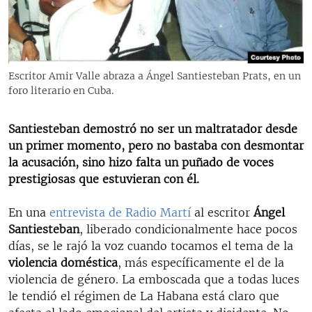
RADIO MARTÍ
ESPECIALES
MULTIMEDIA
ESPECIALES
Escritor Amir Valle abraza a Ángel Santiesteban Prats, en un
EDITORIALES
LA REALIDAD DE LA VIVIENDA EN CUBA
foro literario en Cuba.
SER VIEJO EN CUBA
SÍGUENOS
Santiesteban demostró no ser un maltratador desde
KENTU-CUBANO
un primer momento, pero no bastaba con desmontar
la acusación, sino hizo falta un puñado de voces
LOS SANTOS DE HIALEAH
prestigiosas que estuvieran con él.
DESINFORMACIÓN RUSA EN AMÉRICA LATINA
En una
entrevista de Radio Martí
al escritor
Ángel
LA INVASIÓN DE RUSIA A UCRANIA
Santiesteban
, liberado condicionalmente hace pocos
días, se le rajó la voz cuando tocamos el tema de la
violencia doméstica
, más específicamente el de la
violencia de género. La emboscada que a todas luces
le tendió el régimen de La Habana está claro que