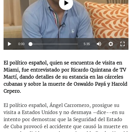
No media source currently available
RADIO MARTÍ
ESPECIALES
MULTIMEDIA
ESPECIALES
EDITORIALES
LA REALIDAD DE LA VIVIENDA EN CUBA
0:00
5:35
SER VIEJO EN CUBA
SÍGUENOS
KENTU-CUBANO
El político español, quien se encuentra de visita en
LOS SANTOS DE HIALEAH
Miami, fue entrevistado por Ricardo Quintana de TV
Martí, dando detalles de su estancia en las cárceles
DESINFORMACIÓN RUSA EN AMÉRICA LATINA
cubanas y sobre la muerte de Oswaldo Payá y Harold
LA INVASIÓN DE RUSIA A UCRANIA
Cepero.
El político español, Ángel Carromero, prosigue su
visita a Estados Unidos y no desmaya –dice--en su
intento por demostrar que la Seguridad del Estado
de Cuba provocó el accidente que causó la muerte en