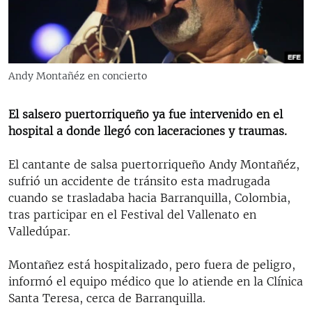
RADIO MARTÍ
ESPECIALES
MULTIMEDIA
ESPECIALES
Andy Montañéz en concierto
EDITORIALES
LA REALIDAD DE LA VIVIENDA EN CUBA
SER VIEJO EN CUBA
El salsero puertorriqueño ya fue intervenido en el
SÍGUENOS
hospital a donde llegó con laceraciones y traumas.
KENTU-CUBANO
LOS SANTOS DE HIALEAH
El cantante de salsa puertorriqueño Andy Montañéz,
sufrió un accidente de tránsito esta madrugada
DESINFORMACIÓN RUSA EN AMÉRICA LATINA
cuando se trasladaba hacia Barranquilla, Colombia,
LA INVASIÓN DE RUSIA A UCRANIA
tras participar en el Festival del Vallenato en
Valledúpar.
Montañez está hospitalizado, pero fuera de peligro,
informó el equipo médico que lo atiende en la Clínica
Santa Teresa, cerca de Barranquilla.