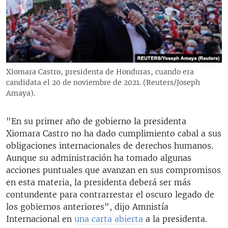
RADIO MARTÍ
ESPECIALES
MULTIMEDIA
ESPECIALES
EDITORIALES
LA REALIDAD DE LA VIVIENDA EN CUBA
Xiomara Castro, presidenta de Honduras, cuando era
candidata el 20 de noviembre de 2021. (Reuters/Joseph
SER VIEJO EN CUBA
SÍGUENOS
Amaya).
KENTU-CUBANO
LOS SANTOS DE HIALEAH
"En su primer año de gobierno la presidenta
Xiomara Castro no ha dado cumplimiento cabal a sus
DESINFORMACIÓN RUSA EN AMÉRICA LATINA
obligaciones internacionales de derechos humanos.
LA INVASIÓN DE RUSIA A UCRANIA
Aunque su administración ha tomado algunas
acciones puntuales que avanzan en sus compromisos
en esta materia, la presidenta deberá ser más
contundente para contrarrestar el oscuro legado de
los gobiernos anteriores", dijo Amnistía
Internacional en
una carta abierta
a la presidenta.