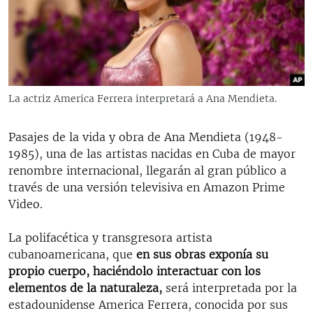
RADIO MARTÍ
ESPECIALES
MULTIMEDIA
ESPECIALES
EDITORIALES
LA REALIDAD DE LA VIVIENDA EN CUBA
La actriz America Ferrera interpretará a Ana Mendieta.
SER VIEJO EN CUBA
SÍGUENOS
Pasajes de la vida y obra de Ana Mendieta (1948-
KENTU-CUBANO
1985), una de las artistas nacidas en Cuba de mayor
LOS SANTOS DE HIALEAH
renombre internacional, llegarán al gran público a
través de una versión televisiva en Amazon Prime
DESINFORMACIÓN RUSA EN AMÉRICA LATINA
Video.
LA INVASIÓN DE RUSIA A UCRANIA
La polifacética y transgresora artista
cubanoamericana, que
en sus obras exponía su
propio cuerpo, haciéndolo interactuar con los
elementos de la naturaleza,
será interpretada por la
estadounidense America Ferrera, conocida por sus