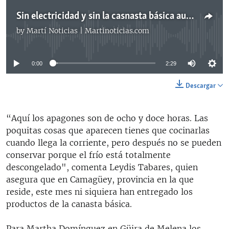
Sin electricidad y sin la casnasta básica aumenta descontento de los cubanos
by
Martí Noticias | Martinoticias.com
No media source currently available
0:00
2:29
Descargar
“Aquí los apagones son de ocho y doce horas. Las
poquitas cosas que aparecen tienes que cocinarlas
cuando llega la corriente, pero después no se pueden
conservar porque el frío está totalmente
descongelado", comenta Leydis Tabares, quien
asegura que en Camagüey, provincia en la que
reside, este mes ni siquiera han entregado los
productos de la canasta básica.
Para Martha Domínguez en Güira de Melena los