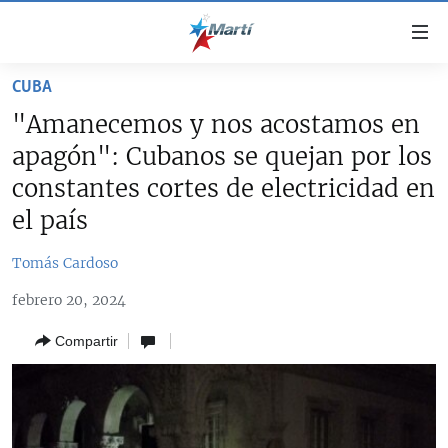
Enlaces
de
accesibilidad
CUBA
TITULARES
Ir
"Amanecemos y nos acostamos en
al
CUBA
apagón": Cubanos se quejan por los
contenido
ESTADOS UNIDOS
principal
CUBA
constantes cortes de electricidad en
Ir
AMÉRICA LATINA
el país
DERECHOS HUMANOS
ESTADOS UNIDOS
a
INMIGRACIÓN
la
#11JCUBA, 5 AÑOS DESPUÉS
AMÉRICA 250
Tomás Cardoso
navegación
MUNDO
INFORME DEL DEPARTAMENTO DE ESTADO DE EEUU
principal
febrero 20, 2024
SOBRE CUBA
DEPORTES
Ir
Compartir
a
ARTE Y ENTRETENIMIENTO
la
OPINIÓN GRÁFICA
búsqueda
AUDIOVISUALES MARTÍ