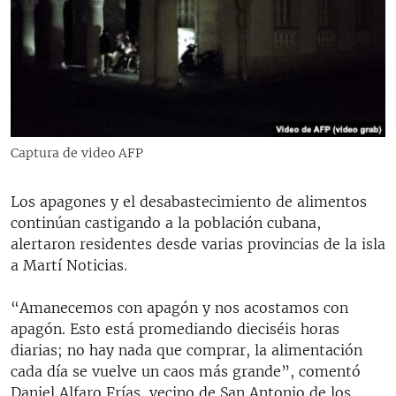
RADIO MARTÍ
ESPECIALES
MULTIMEDIA
ESPECIALES
EDITORIALES
LA REALIDAD DE LA VIVIENDA EN CUBA
SER VIEJO EN CUBA
Captura de video AFP
SÍGUENOS
KENTU-CUBANO
Los apagones y el desabastecimiento de alimentos
LOS SANTOS DE HIALEAH
continúan castigando a la población cubana,
DESINFORMACIÓN RUSA EN AMÉRICA LATINA
alertaron residentes desde varias provincias de la isla
a Martí Noticias.
LA INVASIÓN DE RUSIA A UCRANIA
“Amanecemos con apagón y nos acostamos con
apagón. Esto está promediando dieciséis horas
diarias; no hay nada que comprar, la alimentación
cada día se vuelve un caos más grande”, comentó
Daniel Alfaro Frías, vecino de San Antonio de los