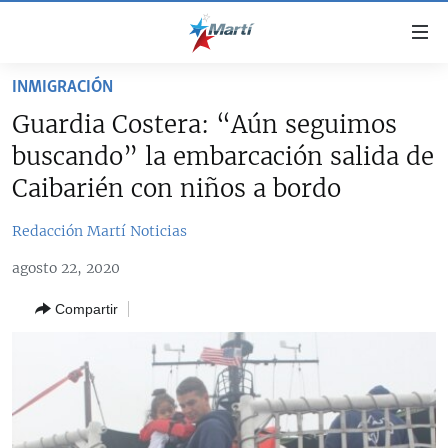
Enlaces
de
accesibilidad
INMIGRACIÓN
TITULARES
Ir
Guardia Costera: “Aún seguimos
al
CUBA
buscando” la embarcación salida de
contenido
ESTADOS UNIDOS
principal
CUBA
Caibarién con niños a bordo
Ir
AMÉRICA LATINA
DERECHOS HUMANOS
ESTADOS UNIDOS
a
Redacción Martí Noticias
INMIGRACIÓN
la
#11JCUBA, 5 AÑOS DESPUÉS
AMÉRICA 250
agosto 22, 2020
navegación
MUNDO
INFORME DEL DEPARTAMENTO DE ESTADO DE EEUU
principal
SOBRE CUBA
Compartir
DEPORTES
Ir
a
ARTE Y ENTRETENIMIENTO
la
OPINIÓN GRÁFICA
búsqueda
AUDIOVISUALES MARTÍ