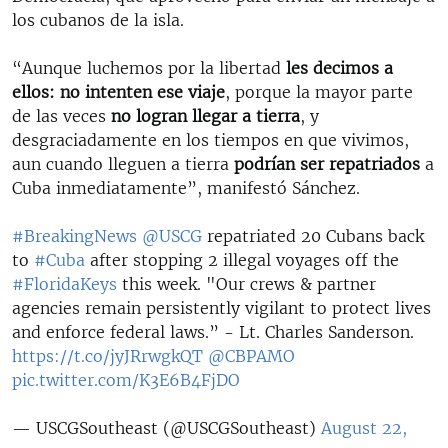
los cubanos de la isla.
“Aunque luchemos por la libertad
les decimos a
ellos: no intenten ese viaje
, porque la mayor parte
de las veces
no logran llegar a tierra
, y
desgraciadamente en los tiempos en que vivimos,
aun cuando lleguen a tierra
podrían ser repatriados
a
Cuba inmediatamente”, manifestó Sánchez.
#BreakingNews
@USCG
repatriated 20 Cubans back
to
#Cuba
after stopping 2 illegal voyages off the
#FloridaKeys
this week. "Our crews & partner
agencies remain persistently vigilant to protect lives
and enforce federal laws.” - Lt. Charles Sanderson.
https://t.co/jyJRrwgkQT
@CBPAMO
pic.twitter.com/K3E6B4FjDO
— USCGSoutheast (@USCGSoutheast)
August 22,