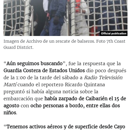
RADIO MARTÍ
ESPECIALES
MULTIMEDIA
ESPECIALES
EDITORIALES
LA REALIDAD DE LA VIVIENDA EN CUBA
Imagen de Archivo de un rescate de balseros. Foto 7th Coast
Guard District.
SER VIEJO EN CUBA
SÍGUENOS
KENTU-CUBANO
“
Aún seguimos buscando
”, fue la respuesta que la
LOS SANTOS DE HIALEAH
Guardia Costera de Estados Unidos
dio poco después
de la 1:00 de la tarde del sábado a
Radio Televisión
DESINFORMACIÓN RUSA EN AMÉRICA LATINA
Martí
cuando el reportero Ricardo Quintana
LA INVASIÓN DE RUSIA A UCRANIA
preguntó si había alguna noticia sobre la
embarcación que
había zarpado​ de Caibarién el 15 de
agosto
con
ocho personas a bordo, entre ellas dos
niños
.
“
Tenemos activos aéreos y de superficie desde Cayo