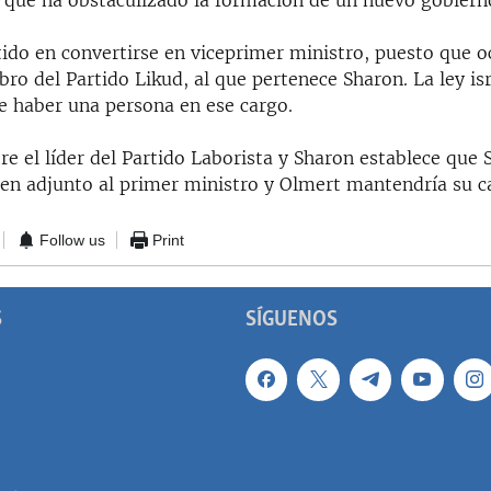
l que ha obstaculizado la formación de un nuevo gobiern
stido en convertirse en viceprimer ministro, puesto que 
o del Partido Likud, al que pertenece Sharon. La ley isr
e haber una persona en ese cargo.
re el líder del Partido Laborista y Sharon establece que
a en adjunto al primer ministro y Olmert mantendría su c
Follow us
Print
S
SÍGUENOS