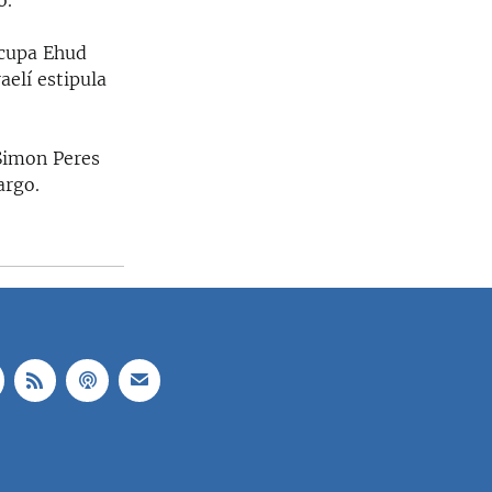
o.
ocupa Ehud
aelí estipula
 Simon Peres
argo.