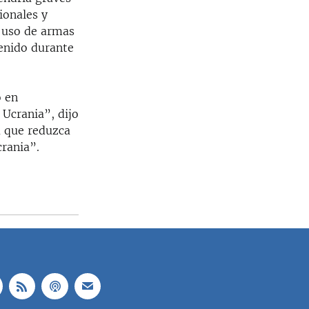
ionales y
r uso de armas
enido durante
 en
 Ucrania”, dijo
 que reduzca
rania”.