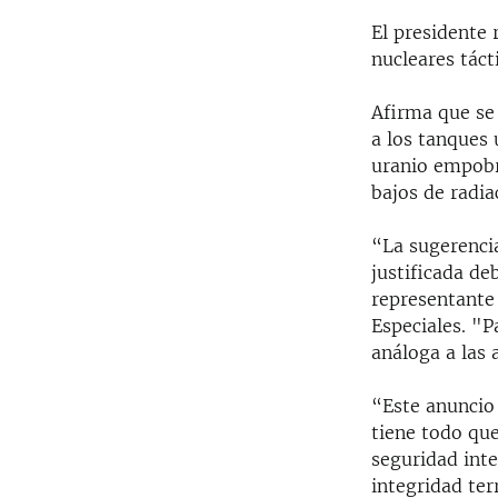
El presidente
nucleares táct
Afirma que se 
a los tanques 
uranio empobr
bajos de radia
“La sugerenci
justificada de
representante
Especiales. "P
análoga a las 
“Este anuncio 
tiene todo que
seguridad inte
integridad ter