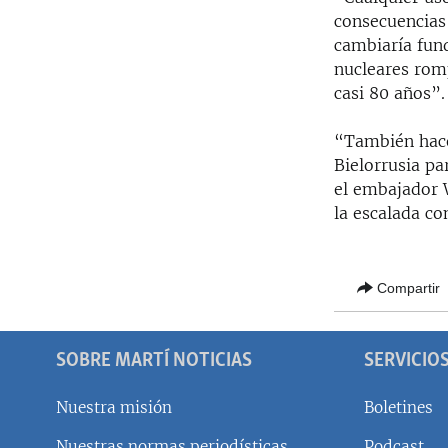
consecuencias 
cambiaría fun
nucleares rom
casi 80 años”.
“También hac
Bielorrusia pa
el embajador 
la escalada c
Compartir
SOBRE MARTÍ NOTICIAS
SERVICIO
Nuestra misión
Boletines
Nuestras normas periodísticas
Podcast