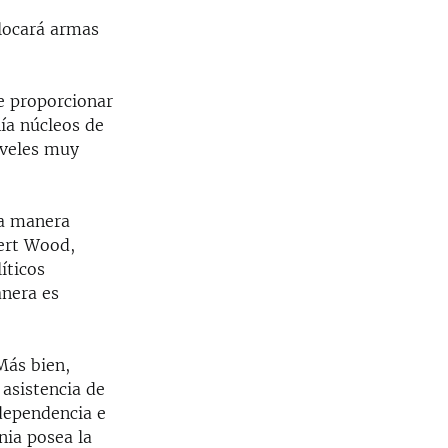
olocará armas
de proporcionar
ía núcleos de
iveles muy
na manera
bert Wood,
íticos
anera es
Más bien,
 asistencia de
ndependencia e
nia posea la