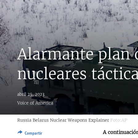
RADIO MARTÍ
ESPECIALES
MULTIMEDIA
ESPECIALES
EDITORIALES
LA REALIDAD DE LA VIVIENDA EN
CUBA
Alarmante plan 
SER VIEJO EN CUBA
KENTU-CUBANO
nucleares táctic
LOS SANTOS DE HIALEAH
DESINFORMACIÓN RUSA EN
AMÉRICA LATINA
abril 25, 2023
LA INVASIÓN DE RUSIA A UCRANIA
Voice of America
Russia Belarus Nuclear Weapons Explainer
Foto:AP
A continuación
Compartir