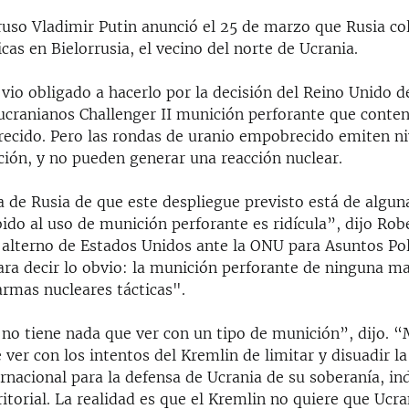
 ruso Vladimir Putin anunció el 25 de marzo que Rusia c
icas en Bielorrusia, el vecino del norte de Ucrania.
vio obligado a hacerlo por la decisión del Reino Unido 
ucranianos Challenger II munición perforante que conten
ecido. Pero las rondas de uranio empobrecido emiten n
ción, y no pueden generar una reacción nuclear.
a de Rusia de que este despliegue previsto está de algu
bido al uso de munición perforante es ridícula”, dijo Ro
 alterno de Estados Unidos ante la ONU para Asuntos Pol
ara decir lo obvio: la munición perforante de ninguna m
armas nucleares tácticas".
no tiene nada que ver con un tipo de munición”, dijo. “
 ver con los intentos del Kremlin de limitar y disuadir la
rnacional para la defensa de Ucrania de su soberanía, i
ritorial. La realidad es que el Kremlin no quiere que Ucra