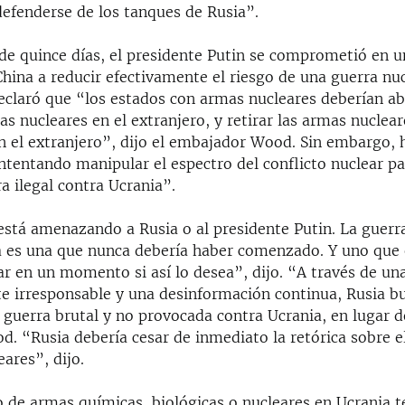
defenderse de los tanques de Rusia”.
e quince días, el presidente Putin se comprometió en u
hina a reducir efectivamente el riesgo de una guerra nuc
eclaró que “los estados con armas nucleares deberían a
s nucleares en el extranjero, y retirar las armas nuclear
n el extranjero”, dijo el embajador Wood. Sin embargo, h
ntentando manipular el espectro del conflicto nuclear p
a ilegal contra Ucrania”.
está amenazando a Rusia o al presidente Putin. La guerr
a es una que nunca debería haber comenzado. Y uno que 
r en un momento si así lo desea”, dijo. “A través de una
 irresponsable y una desinformación continua, Rusia b
u guerra brutal y no provocada contra Ucrania, en lugar d
d. “Rusia debería cesar de inmediato la retórica sobre e
ares”, dijo.
 de armas químicas, biológicas o nucleares en Ucrania t