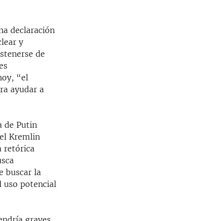
na declaración
lear y
bstenerse de
es
oy, “el
ara ayudar a
a de Putin
el Kremlin
 retórica
usca
e buscar la
l uso potencial
endría graves