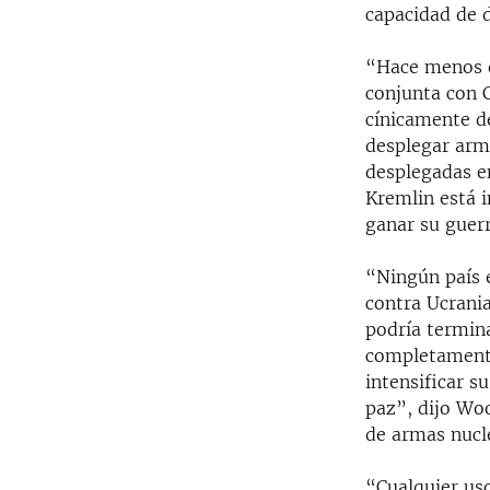
capacidad de 
“Hace menos d
conjunta con C
cínicamente d
desplegar arma
desplegadas e
Kremlin está i
ganar su guerr
“Ningún país 
contra Ucrani
podría termina
completamente
intensificar s
paz”, dijo Woo
de armas nucle
“Cualquier uso