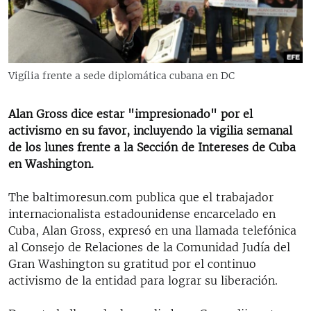
RADIO MARTÍ
ESPECIALES
MULTIMEDIA
ESPECIALES
Vigília frente a sede diplomática cubana en DC
EDITORIALES
LA REALIDAD DE LA VIVIENDA EN CUBA
SER VIEJO EN CUBA
Alan Gross dice estar "impresionado" por el
SÍGUENOS
activismo en su favor, incluyendo la vigilia semanal
KENTU-CUBANO
de los lunes frente a la Sección de Intereses de Cuba
LOS SANTOS DE HIALEAH
en Washington.
DESINFORMACIÓN RUSA EN AMÉRICA LATINA
The baltimoresun.com publica que el trabajador
LA INVASIÓN DE RUSIA A UCRANIA
internacionalista estadounidense encarcelado en
Cuba, Alan Gross, expresó en una llamada telefónica
al Consejo de Relaciones de la Comunidad Judía del
Gran Washington su gratitud por el continuo
activismo de la entidad para lograr su liberación.