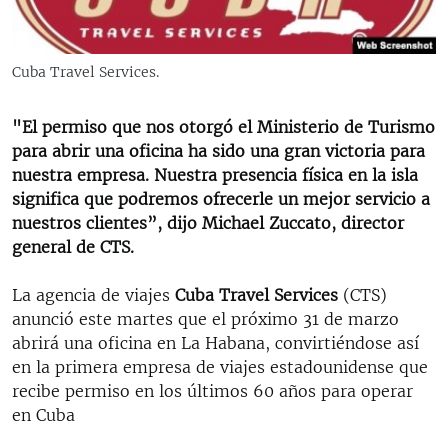
RADIO MARTÍ
ESPECIALES
Cuba Travel Services.
MULTIMEDIA
ESPECIALES
EDITORIALES
"El permiso que nos otorgó el Ministerio de Turismo
LA REALIDAD DE LA VIVIENDA EN CUBA
para abrir una oficina ha sido una gran victoria para
SER VIEJO EN CUBA
nuestra empresa. Nuestra presencia física en la isla
SÍGUENOS
significa que podremos ofrecerle un mejor servicio a
KENTU-CUBANO
nuestros clientes”, dijo Michael Zuccato, director
LOS SANTOS DE HIALEAH
general de CTS.
DESINFORMACIÓN RUSA EN AMÉRICA LATINA
La agencia de viajes
Cuba Travel Services
(CTS)
LA INVASIÓN DE RUSIA A UCRANIA
anunció este martes que el próximo 31 de marzo
abrirá una oficina en La Habana, convirtiéndose así
en la primera empresa de viajes estadounidense que
recibe permiso en los últimos 60 años para operar
en Cuba