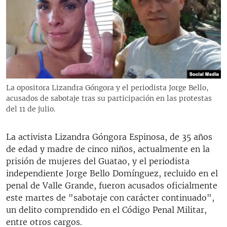
RADIO MARTÍ
ESPECIALES
MULTIMEDIA
ESPECIALES
EDITORIALES
LA REALIDAD DE LA VIVIENDA EN CUBA
SER VIEJO EN CUBA
La opositora Lizandra Góngora y el periodista Jorge Bello,
SÍGUENOS
acusados de sabotaje tras su participación en las protestas
KENTU-CUBANO
del 11 de julio.
LOS SANTOS DE HIALEAH
La activista Lizandra Góngora Espinosa, de 35 años
DESINFORMACIÓN RUSA EN AMÉRICA LATINA
de edad y madre de cinco niños, actualmente en la
LA INVASIÓN DE RUSIA A UCRANIA
prisión de mujeres del Guatao, y el periodista
independiente Jorge Bello Domínguez, recluido en el
penal de Valle Grande, fueron acusados oficialmente
este martes de "sabotaje con carácter continuado",
un delito comprendido en el Código Penal Militar,
entre otros cargos.