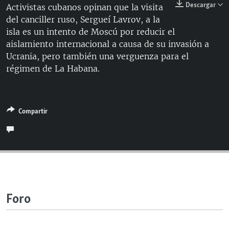
Descargar
Activistas cubanos opinan que la visita
RADIO MARTÍ
del canciller ruso, Sergueí Lavrov, a la
ESPECIALES
isla es un intento de Moscú por reducir el
aislamiento internacional a causa de su invasión a
MULTIMEDIA
ESPECIALES
Ucrania, pero también una verguenza para el
EDITORIALES
LA REALIDAD DE LA VIVIENDA EN CUBA
régimen de La Habana.
SER VIEJO EN CUBA
SÍGUENOS
KENTU-CUBANO
Compartir
LOS SANTOS DE HIALEAH
DESINFORMACIÓN RUSA EN AMÉRICA LATINA
LA INVASIÓN DE RUSIA A UCRANIA
Foro