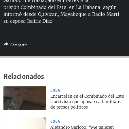
Garlobo fue trasladado el martes a la
RADIO MARTÍ
prisión Combinado del Este, en La Habana, según
informó desde Quivican, Mayabeque a Radio Martí
ESPECIALES
su esposa Isairis Díaz.
MULTIMEDIA
ESPECIALES
EDITORIALES
LA REALIDAD DE LA VIVIENDA EN CUBA
Compartir
SER VIEJO EN CUBA
SÍGUENOS
KENTU-CUBANO
LOS SANTOS DE HIALEAH
Relacionados
DESINFORMACIÓN RUSA EN AMÉRICA LATINA
LA INVASIÓN DE RUSIA A UCRANIA
CUBA
Encarcelan en el Combinado del Este
a activista que apoyaba a familiares
de presos políticos
CUBA
Alejandro Garlobo: "Me quieren