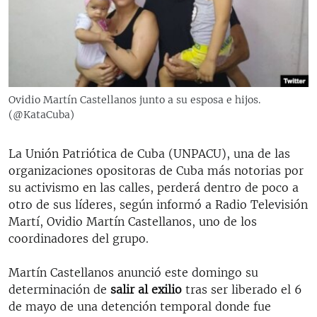
RADIO MARTÍ
ESPECIALES
MULTIMEDIA
ESPECIALES
EDITORIALES
LA REALIDAD DE LA VIVIENDA EN CUBA
Ovidio Martín Castellanos junto a su esposa e hijos.
(@KataCuba)
SER VIEJO EN CUBA
SÍGUENOS
KENTU-CUBANO
La Unión Patriótica de Cuba (UNPACU), una de las
LOS SANTOS DE HIALEAH
organizaciones opositoras de Cuba más notorias por
su activismo en las calles, perderá dentro de poco a
DESINFORMACIÓN RUSA EN AMÉRICA LATINA
otro de sus líderes, según informó a Radio Televisión
LA INVASIÓN DE RUSIA A UCRANIA
Martí, Ovidio Martín Castellanos, uno de los
coordinadores del grupo.
Martín Castellanos anunció este domingo su
determinación de
salir al exilio
tras ser liberado el 6
de mayo de una detención temporal donde fue