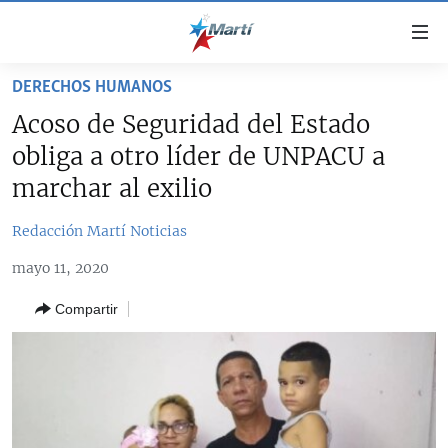
Enlaces
de
accesibilidad
DERECHOS HUMANOS
TITULARES
Ir
Acoso de Seguridad del Estado
al
CUBA
obliga a otro líder de UNPACU a
contenido
ESTADOS UNIDOS
principal
CUBA
marchar al exilio
Ir
AMÉRICA LATINA
DERECHOS HUMANOS
ESTADOS UNIDOS
a
Redacción Martí Noticias
INMIGRACIÓN
la
#11JCUBA, 5 AÑOS DESPUÉS
AMÉRICA 250
mayo 11, 2020
navegación
MUNDO
INFORME DEL DEPARTAMENTO DE ESTADO DE EEUU
principal
SOBRE CUBA
Compartir
DEPORTES
Ir
a
ARTE Y ENTRETENIMIENTO
la
OPINIÓN GRÁFICA
búsqueda
AUDIOVISUALES MARTÍ