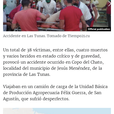
RADIO MARTÍ
ESPECIALES
MULTIMEDIA
ESPECIALES
EDITORIALES
LA REALIDAD DE LA VIVIENDA EN CUBA
Accidente en Las Tunas. Tomado de Tiempo21.cu
SER VIEJO EN CUBA
SÍGUENOS
Un total de 38 víctimas, entre ellas, cuatro muertos
KENTU-CUBANO
y varios heridos en estado crítico y de gravedad,
LOS SANTOS DE HIALEAH
provocó un accidente ocurrido en Copo del Chato,
localidad del municipio de Jesús Menéndez, de la
DESINFORMACIÓN RUSA EN AMÉRICA LATINA
provincia de Las Tunas.
LA INVASIÓN DE RUSIA A UCRANIA
Viajaban en un camión de carga de la Unidad Básica
de Producción Agropecuaria Félix Guerra, de San
Agustín, que sufrió desperfectos.