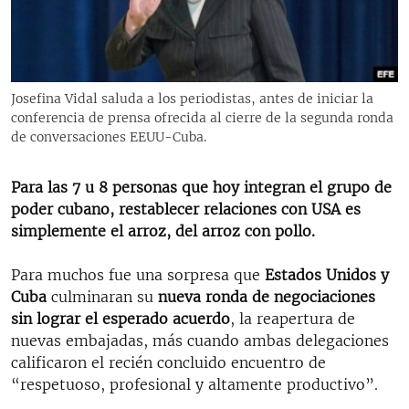
RADIO MARTÍ
ESPECIALES
MULTIMEDIA
ESPECIALES
Josefina Vidal saluda a los periodistas, antes de iniciar la
EDITORIALES
LA REALIDAD DE LA VIVIENDA EN CUBA
conferencia de prensa ofrecida al cierre de la segunda ronda
de conversaciones EEUU-Cuba.
SER VIEJO EN CUBA
SÍGUENOS
KENTU-CUBANO
Para las 7 u 8 personas que hoy integran el grupo de
poder cubano, restablecer relaciones con USA es
LOS SANTOS DE HIALEAH
simplemente el arroz, del arroz con pollo.
DESINFORMACIÓN RUSA EN AMÉRICA LATINA
Para muchos fue una sorpresa que
Estados Unidos y
LA INVASIÓN DE RUSIA A UCRANIA
Cuba
culminaran su
nueva ronda de negociaciones
sin lograr el esperado acuerdo
, la reapertura de
nuevas embajadas, más cuando ambas delegaciones
calificaron el recién concluido encuentro de
“respetuoso, profesional y altamente productivo”.