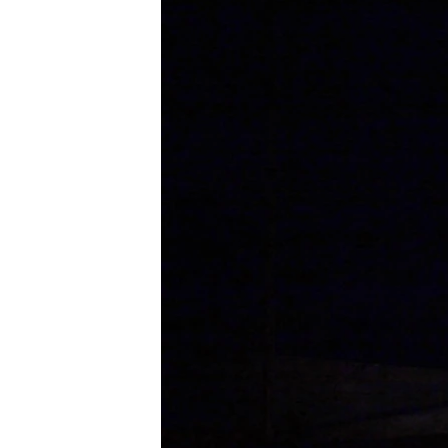
RADIO MARTÍ
ESPECIALES
MULTIMEDIA
ESPECIALES
EDITORIALES
LA REALIDAD DE LA VIVIENDA EN
CUBA
SER VIEJO EN CUBA
KENTU-CUBANO
LOS SANTOS DE HIALEAH
DESINFORMACIÓN RUSA EN
AMÉRICA LATINA
LA INVASIÓN DE RUSIA A UCRANIA