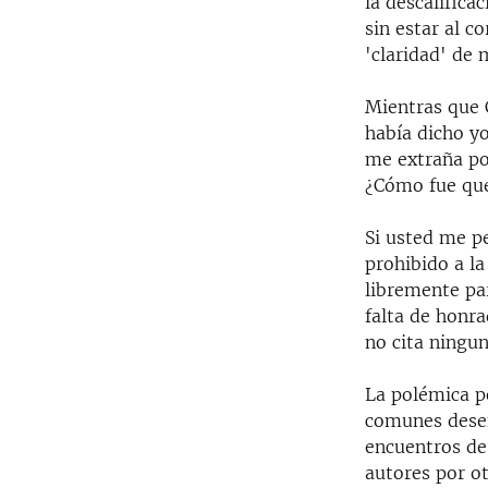
la descalifica
sin estar al c
'claridad' de 
Mientras que C
había dicho yo
me extraña por
¿Cómo fue que
Si usted me pe
prohibido a la
libremente pa
falta de honr
no cita ningu
La polémica p
comunes desen
encuentros de 
autores por o