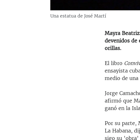
Una estatua de José Martí
Mayra Beatriz
devenidos de 
orillas.
El libro
Conviv
ensayista cuba
medio de una 
Jorge Camacho,
afirmó que Ma
ganó en la Isl
Por su parte, 
La Habana, di
sigo su 'obra'