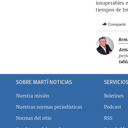
insuperables e
tiempos de In
Compartir
Arm
Arm
peri
tabl
SOBRE MARTÍ NOTICIAS
SERVICIO
Nuestra misión
Boletines
Nuestras normas periodísticas
Podcast
SÍGUENOS
Normas del sitio
RSS