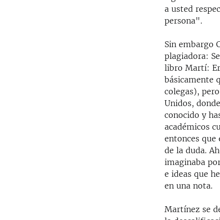
a usted respec
persona".
Sin embargo C
plagiadora: Se
libro Martí: E
básicamente q
colegas), per
Unidos, donde 
conocido y has
académicos cu
entonces que e
de la duda. A
imaginaba por
e ideas que he
en una nota.
Martínez se de