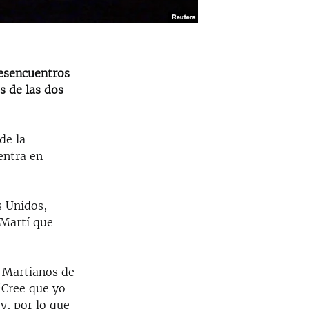
esencuentros
s de las dos
de la
entra en
s Unidos,
 Martí que
s Martianos de
“Cree que yo
y, por lo que