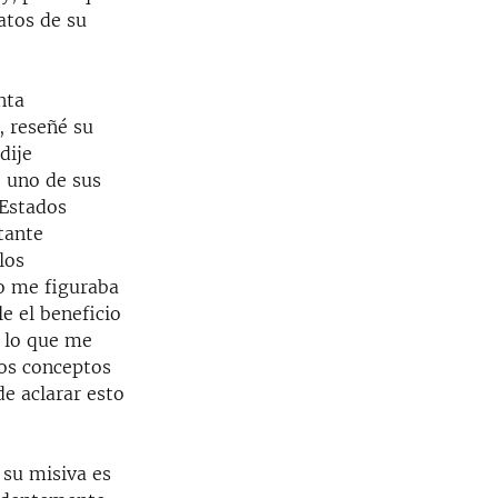
atos de su
nta
, reseñé su
dije
o uno de sus
 Estados
tante
los
o me figuraba
e el beneficio
e lo que me
os conceptos
de aclarar esto
 su misiva es