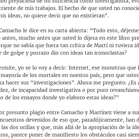
ción prejuiciosa de mi suficiencia como investigadora, e
orriente de mis trabajos. El hecho de que usted no conoci
mis ideas, no quiere decir que no existieran".
amacho le dice en su carta abierta: “Todo esto, déjeme 
 antes, mucho antes que usted lo dijera en este libro pr
que no sabía que fuera tan crítica de Martí ni tuviera id
 de golpe y porrazo dio con ideas tan iconoclastas?
rmite, yo se lo voy a decir: Internet, ese monstruo que 
 mayoría de los mortales en nuestro país, pero que uste
ra hacer sus “investigaciones”. Ahora me pregunto. ¿Es 
adez, de incapacidad investigativa o por puro revanchis
no de los ensayos donde yo elaboro estas ideas?”
or presunto plagio entre Camacho y Martínez viene a su
cuentros devenidos de eso que, paradójicamente, han 
las dos orillas y que, más allá de la apropiación de la i
tros, parece poner de manifiesto los obstáculos casi sie