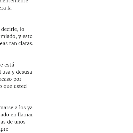
videntemente
era la
decirle, lo
emiado, y esto
eas tan claras.
le está
d usa y desusa
acaso por
mo que usted
marse a los ya
dado en llamar
deas de unos
mpre