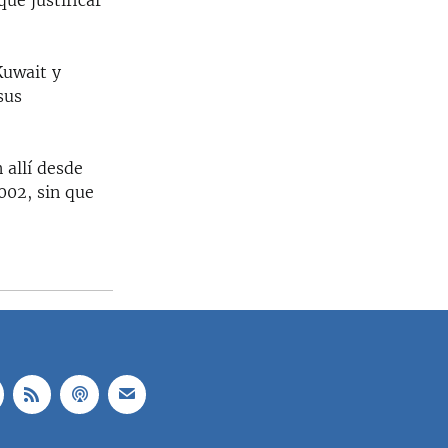
que justificar
Kuwait y
sus
 allí desde
002, sin que
.