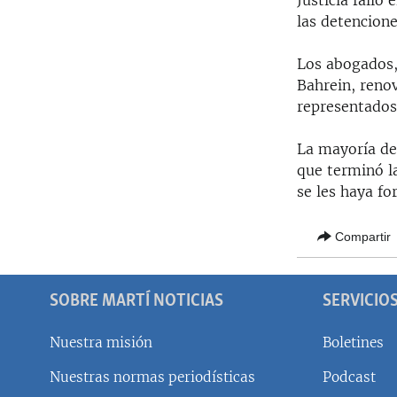
Justicia falló
RADIO MARTÍ
las detencion
ESPECIALES
Los abogados,
MULTIMEDIA
ESPECIALES
Bahrein, reno
EDITORIALES
LA REALIDAD DE LA VIVIENDA EN
representados
CUBA
La mayoría de
SER VIEJO EN CUBA
que terminó la
KENTU-CUBANO
se les haya f
LOS SANTOS DE HIALEAH
Compartir
DESINFORMACIÓN RUSA EN
AMÉRICA LATINA
LA INVASIÓN DE RUSIA A UCRANIA
SOBRE MARTÍ NOTICIAS
SERVICIO
Nuestra misión
Boletines
Nuestras normas periodísticas
Podcast