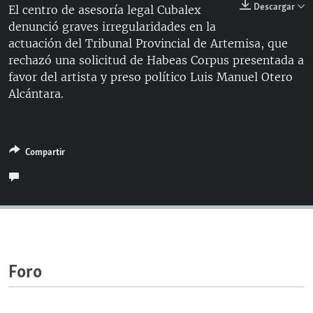
Descargar
El centro de asesoría legal Cubalex
RADIO MARTÍ
denunció graves irregularidades en la
ESPECIALES
actuación del Tribunal Provincial de Artemisa, que
rechazó una solicitud de Habeas Corpus presentada a
MULTIMEDIA
ESPECIALES
favor del artista y preso político Luis Manuel Otero
EDITORIALES
LA REALIDAD DE LA VIVIENDA EN CUBA
Alcántara.
SER VIEJO EN CUBA
SÍGUENOS
KENTU-CUBANO
Compartir
LOS SANTOS DE HIALEAH
DESINFORMACIÓN RUSA EN AMÉRICA LATINA
LA INVASIÓN DE RUSIA A UCRANIA
Foro