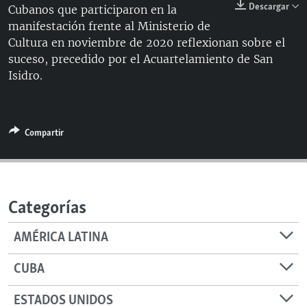
Descargar
Cubanos que participaron en la
RADIO MARTÍ
manifestación frente al Ministerio de
ESPECIALES
Cultura en noviembre de 2020 reflexionan sobre el
suceso, precedido por el Acuartelamiento de San
MULTIMEDIA
ESPECIALES
Isidro.
EDITORIALES
LA REALIDAD DE LA VIVIENDA EN CUBA
SER VIEJO EN CUBA
SÍGUENOS
Compartir
KENTU-CUBANO
LOS SANTOS DE HIALEAH
DESINFORMACIÓN RUSA EN AMÉRICA LATINA
Categorías
LA INVASIÓN DE RUSIA A UCRANIA
AMÉRICA LATINA
CUBA
ESTADOS UNIDOS