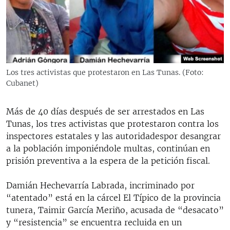
RADIO MARTÍ
ESPECIALES
MULTIMEDIA
ESPECIALES
EDITORIALES
LA REALIDAD DE LA VIVIENDA EN CUBA
Los tres activistas que protestaron en Las Tunas. (Foto:
Cubanet)
SER VIEJO EN CUBA
SÍGUENOS
KENTU-CUBANO
Más de 40 días después de ser arrestados en Las
LOS SANTOS DE HIALEAH
Tunas, los tres activistas que protestaron contra los
inspectores estatales y las autoridadespor desangrar
DESINFORMACIÓN RUSA EN AMÉRICA LATINA
a la población imponiéndole multas, continúan en
LA INVASIÓN DE RUSIA A UCRANIA
prisión preventiva a la espera de la petición fiscal.
Damián Hechevarría Labrada, incriminado por
“atentado” está en la cárcel El Típico de la provincia
tunera, Taimir García Meriño, acusada de “desacato”
y “resistencia” se encuentra recluida en un