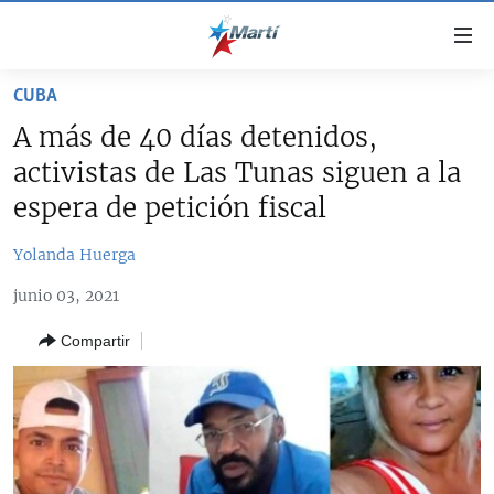
Enlaces
de
accesibilidad
CUBA
TITULARES
Ir
A más de 40 días detenidos,
al
CUBA
activistas de Las Tunas siguen a la
contenido
ESTADOS UNIDOS
principal
CUBA
espera de petición fiscal
Ir
AMÉRICA LATINA
DERECHOS HUMANOS
ESTADOS UNIDOS
a
Yolanda Huerga
INMIGRACIÓN
la
#11JCUBA, 5 AÑOS DESPUÉS
AMÉRICA 250
junio 03, 2021
navegación
MUNDO
INFORME DEL DEPARTAMENTO DE ESTADO DE EEUU
principal
SOBRE CUBA
Compartir
DEPORTES
Ir
a
ARTE Y ENTRETENIMIENTO
la
OPINIÓN GRÁFICA
búsqueda
AUDIOVISUALES MARTÍ