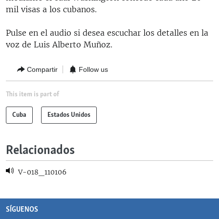
RADIO MARTÍ
mil visas a los cubanos.
ESPECIALES
Pulse en el audio si desea escuchar los detalles en la
MULTIMEDIA
voz de Luis Alberto Muñoz.
ESPECIALES
EDITORIALES
LA REALIDAD DE LA VIVIENDA EN CUBA
Compartir
Follow us
SER VIEJO EN CUBA
SÍGUENOS
This item is part of
KENTU-CUBANO
LOS SANTOS DE HIALEAH
Cuba
Estados Unidos
DESINFORMACIÓN RUSA EN AMÉRICA LATINA
Relacionados
LA INVASIÓN DE RUSIA A UCRANIA
V-018_110106
SÍGUENOS