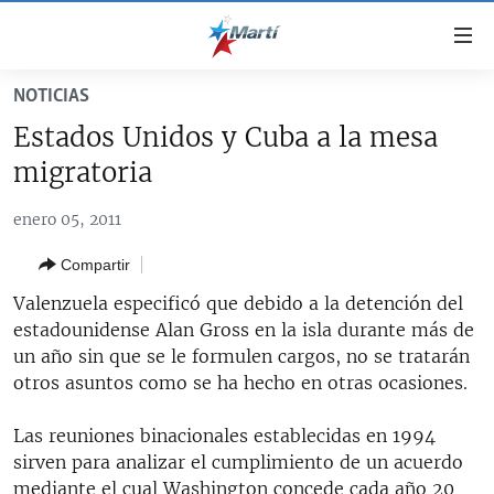
Enlaces
de
accesibilidad
NOTICIAS
TITULARES
Ir
Estados Unidos y Cuba a la mesa
al
CUBA
migratoria
contenido
ESTADOS UNIDOS
principal
CUBA
enero 05, 2011
Ir
AMÉRICA LATINA
DERECHOS HUMANOS
ESTADOS UNIDOS
a
Compartir
INMIGRACIÓN
la
#11JCUBA, 5 AÑOS DESPUÉS
AMÉRICA 250
navegación
Valenzuela especificó que debido a la detención del
MUNDO
INFORME DEL DEPARTAMENTO DE ESTADO DE EEUU
principal
estadounidense Alan Gross en la isla durante más de
SOBRE CUBA
DEPORTES
Ir
un año sin que se le formulen cargos, no se tratarán
a
otros asuntos como se ha hecho en otras ocasiones.
ARTE Y ENTRETENIMIENTO
la
OPINIÓN GRÁFICA
búsqueda
Las reuniones binacionales establecidas en 1994
sirven para analizar el cumplimiento de un acuerdo
AUDIOVISUALES MARTÍ
mediante el cual Washington concede cada año 20