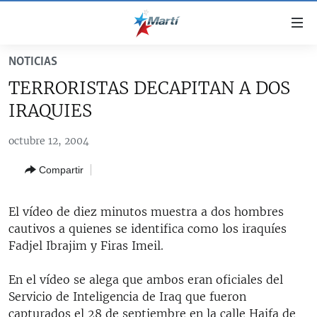
Enlaces
de
accesibilidad
NOTICIAS
TITULARES
Ir
TERRORISTAS DECAPITAN A DOS
al
CUBA
IRAQUIES
contenido
ESTADOS UNIDOS
principal
CUBA
octubre 12, 2004
Ir
AMÉRICA LATINA
DERECHOS HUMANOS
ESTADOS UNIDOS
a
Compartir
INMIGRACIÓN
la
#11JCUBA, 5 AÑOS DESPUÉS
AMÉRICA 250
navegación
MUNDO
INFORME DEL DEPARTAMENTO DE ESTADO DE EEUU
principal
El vídeo de diez minutos muestra a dos hombres
SOBRE CUBA
DEPORTES
Ir
cautivos a quienes se identifica como los iraquíes
a
Fadjel Ibrajim y Firas Imeil.
ARTE Y ENTRETENIMIENTO
la
OPINIÓN GRÁFICA
búsqueda
En el vídeo se alega que ambos eran oficiales del
Servicio de Inteligencia de Iraq que fueron
AUDIOVISUALES MARTÍ
capturados el 28 de septiembre en la calle Haifa de