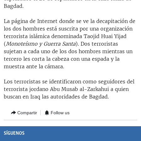
RADIO MARTÍ
Bagdad.
ESPECIALES
La página de Internet donde se ve la decapitación de
MULTIMEDIA
los dos hombres está suscrita por una organización
ESPECIALES
terrorista islámica denominada Taojid Huai Yijad
EDITORIALES
LA REALIDAD DE LA VIVIENDA EN CUBA
(
Monoteísmo y Guerra Santa
). Dos terroristas
sujetan a cada uno de los dos hombres mientras un
SER VIEJO EN CUBA
SÍGUENOS
tercero les corta la cabeza con una espada y la
KENTU-CUBANO
muestra ante la cámara.
LOS SANTOS DE HIALEAH
Los terroristas se identificaron como seguidores del
DESINFORMACIÓN RUSA EN AMÉRICA LATINA
terrorista jordano Abu Musab al-Zarkahui a quien
buscan en Iraq las autoridades de Bagdad.
LA INVASIÓN DE RUSIA A UCRANIA
Compartir
Follow us
SÍGUENOS