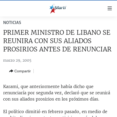
Enlaces
de
accesibilidad
NOTICIAS
TITULARES
Ir
PRIMER MINISTRO DE LIBANO SE
al
CUBA
REUNIRA CON SUS ALIADOS
contenido
ESTADOS UNIDOS
principal
CUBA
PROSIRIOS ANTES DE RENUNCIAR
Ir
AMÉRICA LATINA
DERECHOS HUMANOS
ESTADOS UNIDOS
a
marzo 29, 2005
INMIGRACIÓN
la
#11JCUBA, 5 AÑOS DESPUÉS
AMÉRICA 250
Compartir
navegación
MUNDO
INFORME DEL DEPARTAMENTO DE ESTADO DE EEUU
principal
SOBRE CUBA
DEPORTES
Ir
Karami, que anteriormente había dicho que
a
renunciaría por segunda vez, declaró que se reunirá
ARTE Y ENTRETENIMIENTO
la
con sus aliados prosirios en los próximos días.
OPINIÓN GRÁFICA
búsqueda
El político dimitió en febrero pasado, en medio de
AUDIOVISUALES MARTÍ