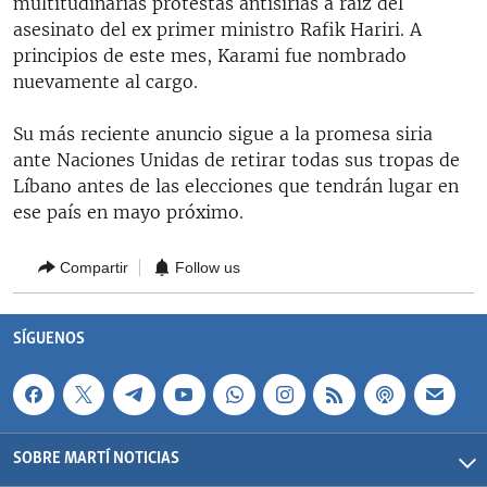
multitudinarias protestas antisirias a raíz del
RADIO MARTÍ
asesinato del ex primer ministro Rafik Hariri. A
principios de este mes, Karami fue nombrado
ESPECIALES
nuevamente al cargo.
MULTIMEDIA
ESPECIALES
Su más reciente anuncio sigue a la promesa siria
EDITORIALES
LA REALIDAD DE LA VIVIENDA EN CUBA
ante Naciones Unidas de retirar todas sus tropas de
SER VIEJO EN CUBA
Líbano antes de las elecciones que tendrán lugar en
SÍGUENOS
ese país en mayo próximo.
KENTU-CUBANO
LOS SANTOS DE HIALEAH
Compartir
Follow us
DESINFORMACIÓN RUSA EN AMÉRICA LATINA
LA INVASIÓN DE RUSIA A UCRANIA
SÍGUENOS
SOBRE MARTÍ NOTICIAS