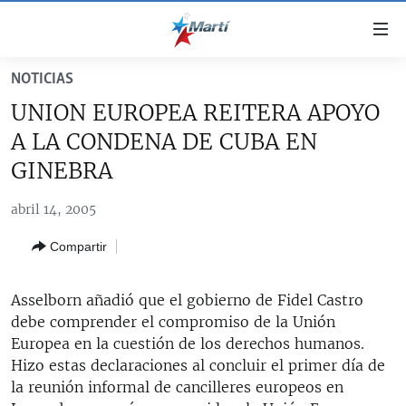
Enlaces
de
accesibilidad
NOTICIAS
TITULARES
Ir
UNION EUROPEA REITERA APOYO
al
CUBA
A LA CONDENA DE CUBA EN
contenido
ESTADOS UNIDOS
principal
CUBA
GINEBRA
Ir
AMÉRICA LATINA
DERECHOS HUMANOS
ESTADOS UNIDOS
a
abril 14, 2005
INMIGRACIÓN
la
#11JCUBA, 5 AÑOS DESPUÉS
AMÉRICA 250
Compartir
navegación
MUNDO
INFORME DEL DEPARTAMENTO DE ESTADO DE EEUU
principal
SOBRE CUBA
DEPORTES
Ir
Asselborn añadió que el gobierno de Fidel Castro
a
debe comprender el compromiso de la Unión
ARTE Y ENTRETENIMIENTO
la
Europea en la cuestión de los derechos humanos.
OPINIÓN GRÁFICA
búsqueda
Hizo estas declaraciones al concluir el primer día de
la reunión informal de cancilleres europeos en
AUDIOVISUALES MARTÍ