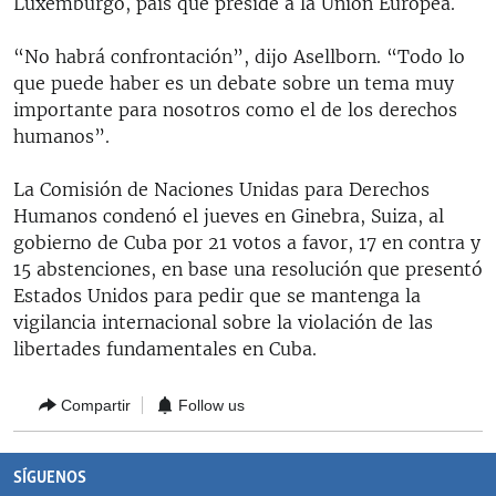
Luxemburgo, país que preside a la Unión Europea.
RADIO MARTÍ
“No habrá confrontación”, dijo Asellborn. “Todo lo
ESPECIALES
que puede haber es un debate sobre un tema muy
MULTIMEDIA
ESPECIALES
importante para nosotros como el de los derechos
humanos”.
EDITORIALES
LA REALIDAD DE LA VIVIENDA EN CUBA
SER VIEJO EN CUBA
La Comisión de Naciones Unidas para Derechos
SÍGUENOS
Humanos condenó el jueves en Ginebra, Suiza, al
KENTU-CUBANO
gobierno de Cuba por 21 votos a favor, 17 en contra y
LOS SANTOS DE HIALEAH
15 abstenciones, en base una resolución que presentó
Estados Unidos para pedir que se mantenga la
DESINFORMACIÓN RUSA EN AMÉRICA LATINA
vigilancia internacional sobre la violación de las
LA INVASIÓN DE RUSIA A UCRANIA
libertades fundamentales en Cuba.
Compartir
Follow us
SÍGUENOS