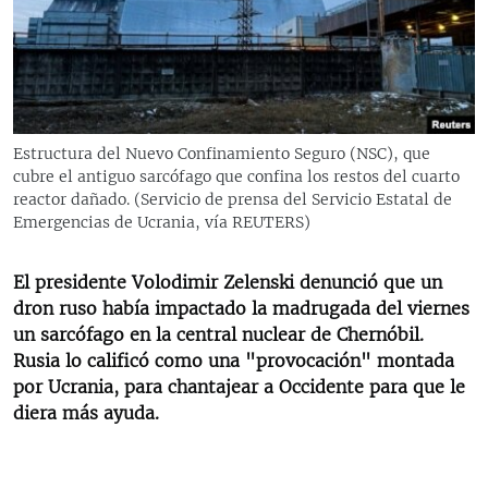
RADIO MARTÍ
ESPECIALES
MULTIMEDIA
ESPECIALES
EDITORIALES
LA REALIDAD DE LA VIVIENDA EN CUBA
Estructura del Nuevo Confinamiento Seguro (NSC), que
cubre el antiguo sarcófago que confina los restos del cuarto
SER VIEJO EN CUBA
SÍGUENOS
reactor dañado. (Servicio de prensa del Servicio Estatal de
KENTU-CUBANO
Emergencias de Ucrania, vía REUTERS)
LOS SANTOS DE HIALEAH
El presidente Volodimir Zelenski denunció que un
DESINFORMACIÓN RUSA EN AMÉRICA LATINA
dron ruso había impactado la madrugada del viernes
un sarcófago en la central nuclear de Chernóbil.
LA INVASIÓN DE RUSIA A UCRANIA
Rusia lo calificó como una "provocación" montada
por Ucrania, para chantajear a Occidente para que le
diera más ayuda.