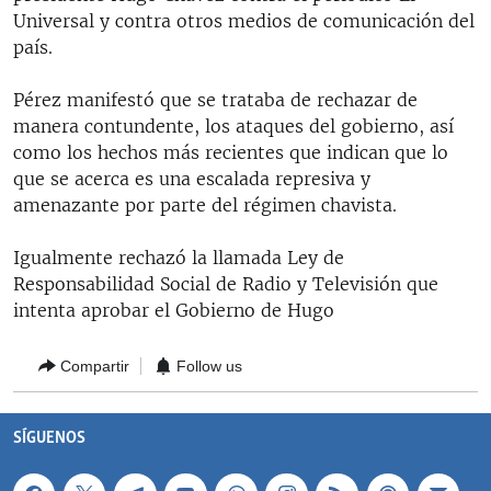
RADIO MARTÍ
Universal y contra otros medios de comunicación del
país.
ESPECIALES
MULTIMEDIA
Pérez manifestó que se trataba de rechazar de
ESPECIALES
manera contundente, los ataques del gobierno, así
EDITORIALES
LA REALIDAD DE LA VIVIENDA EN CUBA
como los hechos más recientes que indican que lo
que se acerca es una escalada represiva y
SER VIEJO EN CUBA
SÍGUENOS
amenazante por parte del régimen chavista.
KENTU-CUBANO
Igualmente rechazó la llamada Ley de
LOS SANTOS DE HIALEAH
Responsabilidad Social de Radio y Televisión que
DESINFORMACIÓN RUSA EN AMÉRICA LATINA
intenta aprobar el Gobierno de Hugo
LA INVASIÓN DE RUSIA A UCRANIA
Compartir
Follow us
SÍGUENOS