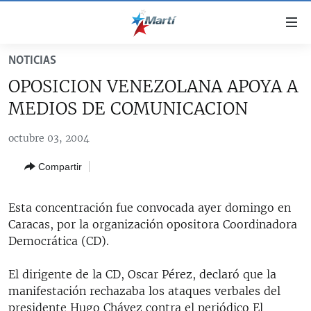
Enlaces
de
accesibilidad
NOTICIAS
TITULARES
Ir
OPOSICION VENEZOLANA APOYA A
al
CUBA
MEDIOS DE COMUNICACION
contenido
ESTADOS UNIDOS
principal
CUBA
octubre 03, 2004
Ir
AMÉRICA LATINA
DERECHOS HUMANOS
ESTADOS UNIDOS
a
Compartir
INMIGRACIÓN
la
#11JCUBA, 5 AÑOS DESPUÉS
AMÉRICA 250
navegación
MUNDO
INFORME DEL DEPARTAMENTO DE ESTADO DE EEUU
principal
Esta concentración fue convocada ayer domingo en
SOBRE CUBA
DEPORTES
Ir
Caracas, por la organización opositora Coordinadora
a
Democrática (CD).
ARTE Y ENTRETENIMIENTO
la
OPINIÓN GRÁFICA
búsqueda
El dirigente de la CD, Oscar Pérez, declaró que la
manifestación rechazaba los ataques verbales del
AUDIOVISUALES MARTÍ
presidente Hugo Chávez contra el periódico El