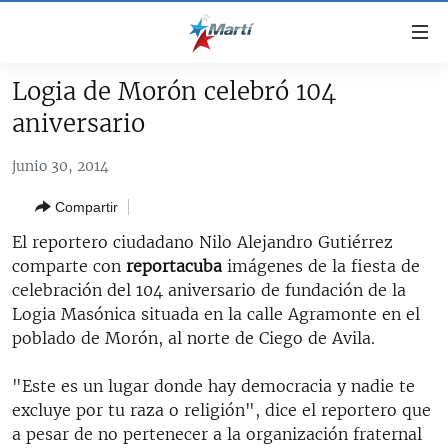
Enlaces
de
accesibilidad
Logia de Morón celebró 104
TITULARES
Ir
aniversario
al
CUBA
contenido
junio 30, 2014
ESTADOS UNIDOS
principal
CUBA
Ir
Compartir
AMÉRICA LATINA
DERECHOS HUMANOS
ESTADOS UNIDOS
a
El reportero ciudadano Nilo Alejandro Gutiérrez
INMIGRACIÓN
la
#11JCUBA, 5 AÑOS DESPUÉS
AMÉRICA 250
comparte con
reportacuba
imágenes de la fiesta de
navegación
MUNDO
INFORME DEL DEPARTAMENTO DE ESTADO DE EEUU
celebración del 104 aniversario de fundación de la
principal
SOBRE CUBA
Logia Masónica situada en la calle Agramonte en el
DEPORTES
Ir
poblado de Morón, al norte de Ciego de Avila.
a
ARTE Y ENTRETENIMIENTO
la
"Este es un lugar donde hay democracia y nadie te
OPINIÓN GRÁFICA
búsqueda
excluye por tu raza o religión", dice el reportero que
AUDIOVISUALES MARTÍ
a pesar de no pertenecer a la organización fraternal