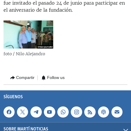
fue invitado el pasado 24 de junio para participar en
RADIO MARTÍ
el aniversario de la fundación.
ESPECIALES
MULTIMEDIA
ESPECIALES
EDITORIALES
LA REALIDAD DE LA VIVIENDA EN CUBA
SER VIEJO EN CUBA
SÍGUENOS
foto / Nilo Alejandro
KENTU-CUBANO
LOS SANTOS DE HIALEAH
Compartir
Follow us
DESINFORMACIÓN RUSA EN AMÉRICA LATINA
LA INVASIÓN DE RUSIA A UCRANIA
SÍGUENOS
SOBRE MARTÍ NOTICIAS